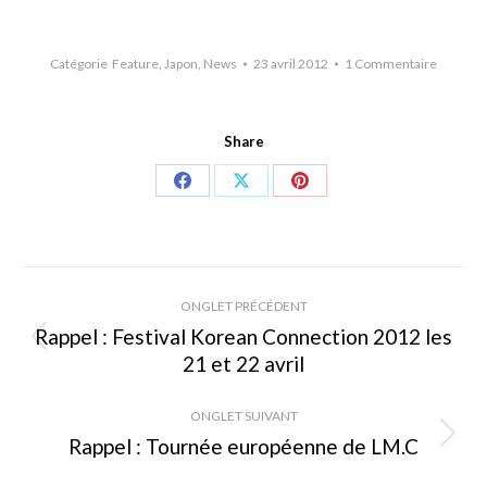
Catégorie
Feature
,
Japon
,
News
23 avril 2012
1 Commentaire
Share
Share
Share
Share
on
on
on
Facebook
X
Pinterest
Navigation
ONGLET PRÉCÉDENT
de
Rappel : Festival Korean Connection 2012 les
Onglet
21 et 22 avril
commentaire
précédent
ONGLET SUIVANT
Rappel : Tournée européenne de LM.C
Onglet
suivant