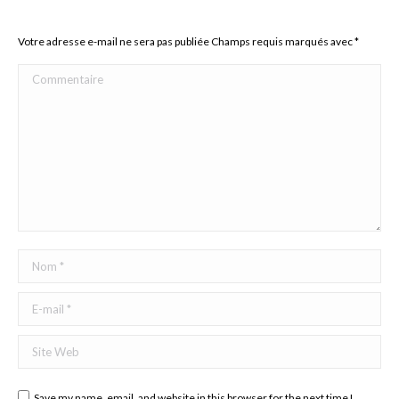
Votre adresse e-mail ne sera pas publiée Champs requis marqués avec
*
Commentaire
Nom *
E-mail *
Site Web
Save my name, email, and website in this browser for the next time I