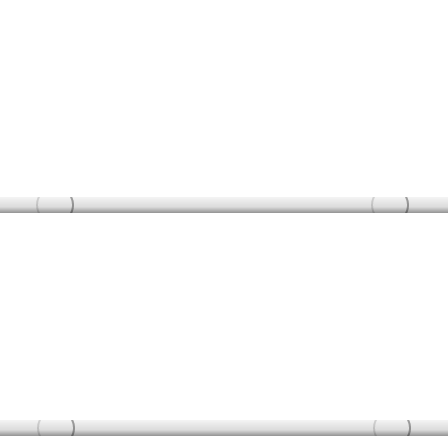
 THE REEL
Kuso Iinkai (空想委員会
03)
(2016.04.30)
 images
Par
Angela
28 images
SEX MACHINEGUNS
pin (2016.04.02)
(2016.03.27)
 images
Par
Angela
23 images