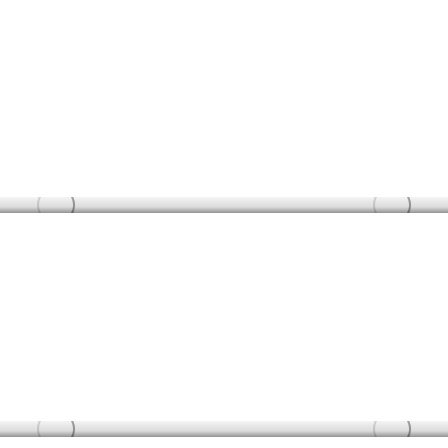
c (フレデリック)
ASIAN KUNG-FU GEN
05)
(2016.05.03)
 images
Par
Angela
5 images
hes the Walls
STRAIGHTENER (
03)
ー) (2016.05.03)
images
Par
Angela
23 images