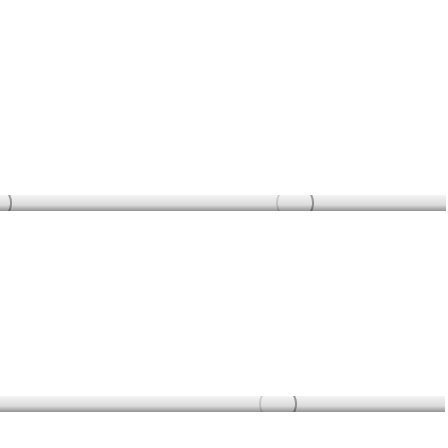
a flood of circle @ HEAVEN’S
MONKEY
ROCK Saitama Shintoshin
(2016.3.12)
Par
Angela
8 images
9)
cero (2015.08.09)
Par
Angela
13 images
0.8 Byou