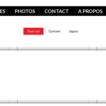
EWS
ARTICLES
PHOTOS
CONTAC
ES
PHOTOS
CONTACT
A PROPOS
Wasureranneyo (忘
Tout voir
Concert
Japon
os] (2016.05.05)
(2016.05.05)
images
Par
Angela
15 images
THE ORAL CIGARETT
くるり) (2016.05.05)
(2016.05.05)
images
Par
Angela
5 images