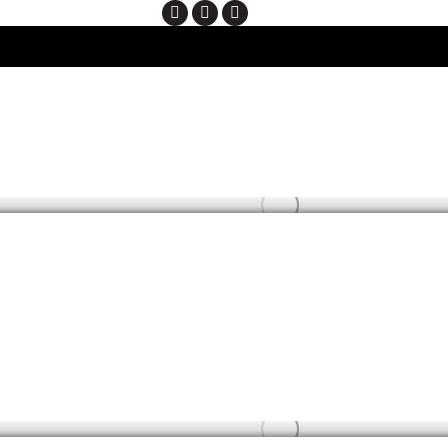
Search
T
A PROPOS
れらんねえよ)
Kyary Pamyu Pamyu (きゃりーぱ
みゅぱみゅ) (2016.05.05)
Par
Angela
13 images
ES
Kyuuso Nekokami (キュウソネコ
カミ) (2016.05.05)
Par
Angela
18 images