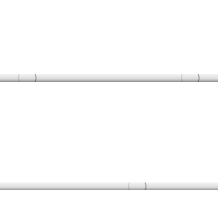
TERREN (2015.08.08)
WHITE ASH (2015.08.0
images
Par
Angela
6 images
Spitz (スピッツ) (2015.08.02)
Par
Angela
2 images