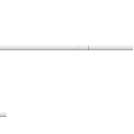
8)
Base Ball Bear (2015.08.08)
Par
Angela
12 images