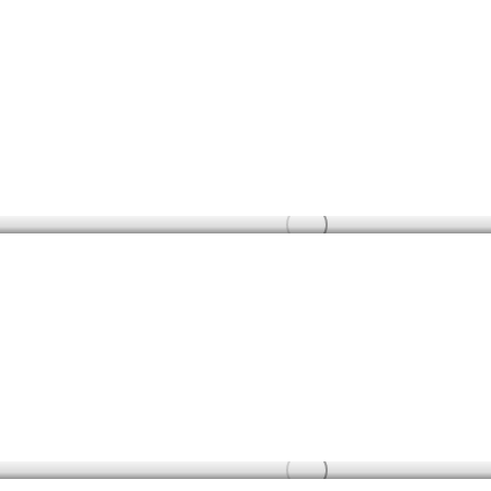
ERATION
Kinoko Teikoku (きのこ帝国)
(2016.05.03)
Par
Angela
8 images
ストレイテナ
CreepHyp (クリープハイプ)
(2016.05.03)
Par
Angela
15 images