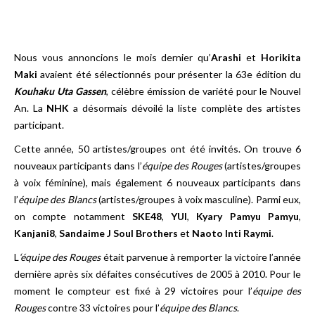
Nous vous annoncions le mois dernier qu’
Arashi
et
Horikita
Maki
avaient été sélectionnés pour présenter la 63e édition du
Kouhaku Uta Gassen
, célèbre émission de variété pour le Nouvel
An. La
NHK
a désormais dévoilé la liste complète des artistes
participant.
Cette année, 50 artistes/groupes ont été invités. On trouve 6
nouveaux participants dans l’
équipe des Rouges
(artistes/groupes
à voix féminine), mais également 6 nouveaux participants dans
l’
équipe des Blancs
(artistes/groupes à voix masculine). Parmi eux,
on compte notamment
SKE48
,
YUI
,
Kyary Pamyu Pamyu
,
Kanjani8
,
Sandaime J Soul Brothers
et
Naoto Inti Raymi
.
L
‘équipe des Rouges
était parvenue à remporter la victoire l’année
dernière après six défaites consécutives de 2005 à 2010. Pour le
moment le compteur est fixé à 29 victoires pour l’
équipe des
Rouges
contre 33 victoires pour l’
équipe des Blancs
.