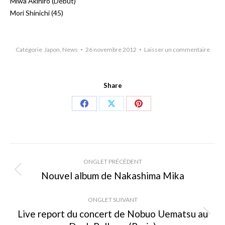
Miwa Akihiro (Début)
Mori Shinichi (45)
Catégorie
Japon
,
News
26 novembre 2012
Laisser un commentaire
Share
Share
Share
Share
on
on
on
Facebook
X
Pinterest
Navigation
ONGLET PRÉCÉDENT
de
Nouvel album de Nakashima Mika
Onglet
précédent
commentaire
ONGLET SUIVANT
Live report du concert de Nobuo Uematsu au
Onglet