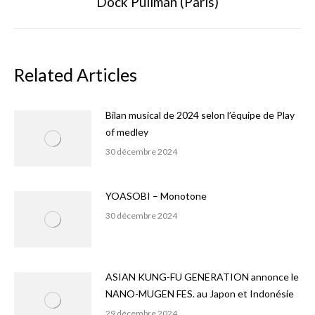
Dock Pullman (Paris)
suivant
Related Articles
Bilan musical de 2024 selon l’équipe de Play
of medley
30 décembre 2024
YOASOBI – Monotone
30 décembre 2024
ASIAN KUNG-FU GENERATION annonce le
NANO-MUGEN FES. au Japon et Indonésie
29 décembre 2024