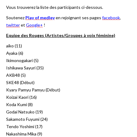
Vous trouverez la liste des participants ci-dessous.
Soutenez
Play of medley
en rejoignant ses pages
facebook
,
twitter
et
Google+
!
Equipe des Rouges (Artistes/Groupes à voix féminine)
aiko (11)
Ayaka (6)
Ikimonogakari (5)
Ishikawa Sayuri (35)
AKB48 (5)
SKE48 (Début)
Kyary Pamyu Pamyu (Début)
Koizai Kaori (16)
Koda Kumi (8)
Godai Natsuko (19)
Sakamoto Fuyumi (24)
Tendo Yoshimi (17)
Nakashima Mika (9)