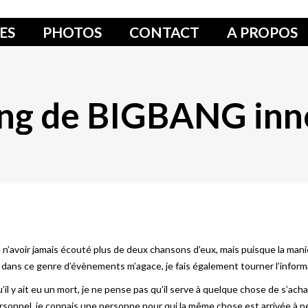
ES
PHOTOS
CONTACT
A PROPOS
ng de BIGBANG inn
 n’avoir jamais écouté plus de deux chansons d’eux, mais puisque la mani
 dans ce genre d’évènements m’agace, je fais également tourner l’inform
u’il y ait eu un mort, je ne pense pas qu’il serve à quelque chose de s’a
ersonnel, je connais une personne pour qui la même chose est arrivée à