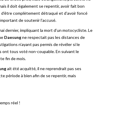
ais il doit également se repentir, avoir fait bon
s d’être complètement détraqué et d’avoir foncé
important de soutenir l’accusé.
ai dernier, impliquant la mort d’un motocycliste. Le
que
Daesung
ne respectait pas les distances de
estigations n’ayant pas permis de révéler si le
s ont tous voté non-coupable. En suivant le
te fin de mois.
ung
ait été acquitté, il ne reprendrait pas ses
te période à bien afin de se repentir, mais
temps réel !