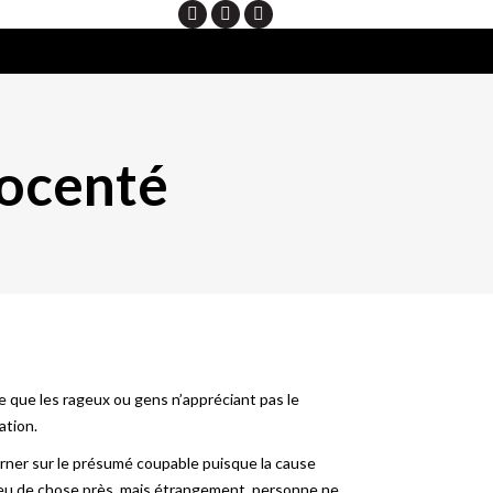
Search
ocenté
e que les rageux ou gens n’appréciant pas le
ation.
charner sur le présumé coupable puisque la cause
 peu de chose près, mais étrangement, personne ne