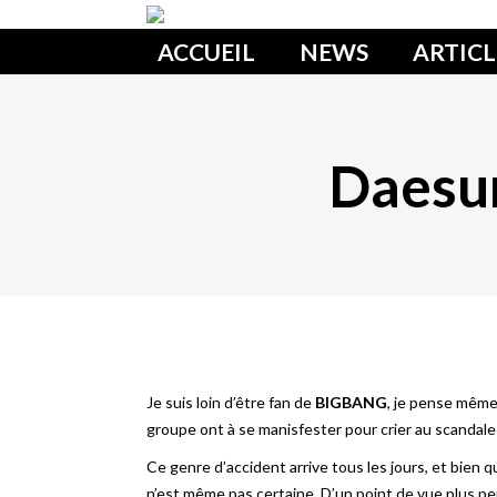
ACCUEIL
NEWS
ARTICL
Daesu
Je suis loin d’être fan de
BIGBANG
, je pense même
groupe ont à se manisfester pour crier au scandale
Ce genre d’accident arrive tous les jours, et bien q
n’est même pas certaine. D’un point de vue plus p