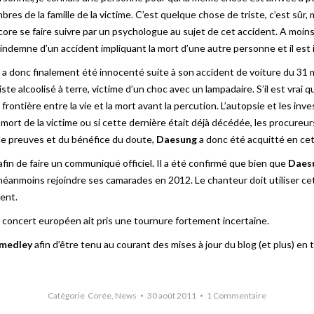
es de la famille de la victime. C’est quelque chose de triste, c’est sûr, m
ore se faire suivre par un psychologue au sujet de cet accident. A moin
ndemne d’un accident impliquant la mort d’une autre personne et il est 
, a donc finalement été innocenté suite à son accident de voiture du 31 m
e alcoolisé à terre, victime d’un choc avec un lampadaire. S’il est vrai 
a frontière entre la vie et la mort avant la percution. L’autopsie et les inv
ort de la victime ou si cette dernière était déjà décédée, les procureur
e preuves et du bénéfice du doute,
Daesung
a donc été acquitté en cet
in de faire un communiqué officiel. Il a été confirmé que bien que
Daes
 néanmoins rejoindre ses camarades en 2012. Le chanteur doit utiliser cet
ent.
 concert européen ait pris une tournure fortement incertaine.
 medley
afin d’être tenu au courant des mises à jour du blog (et plus) en 
Catégorie
Corée
,
News
30 août 2011
1 Commentaire