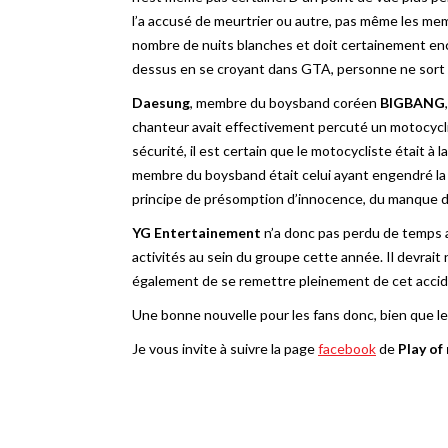
l’a accusé de meurtrier ou autre, pas même les membr
nombre de nuits blanches et doit certainement enc
dessus en se croyant dans GTA, personne ne sort i
Daesung
, membre du boysband coréen
BIGBANG
chanteur avait effectivement percuté un motocyclist
sécurité, il est certain que le motocycliste était à l
membre du boysband était celui ayant engendré la m
principe de présomption d’innocence, du manque d
YG Entertainement
n’a donc pas perdu de temps af
activités au sein du groupe cette année. Il devrait
également de se remettre pleinement de cet accid
Une bonne nouvelle pour les fans donc, bien que le
Je vous invite à suivre la page
facebook
de
Play of