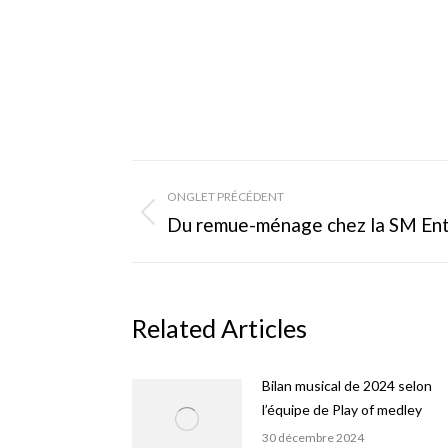
Navigation
ONGLET PRÉCÉDENT
de
Onglet
Du remue-ménage chez la SM En
précédent
commentaire
Related Articles
Bilan musical de 2024 selon
l’équipe de Play of medley
30 décembre 2024