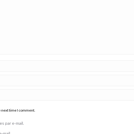
e next time I comment.
s par e-mail.
-mail.