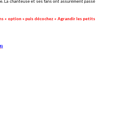
ite. La chanteuse et ses fans ont assurément passé
ans « option » puis décochez « Agrandir les petits
4)