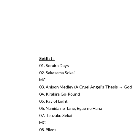
Setlist :
01. Sorairo Days
02. Sakasama Sekai
MC
03. Anison Medley (A Cruel Angel’s Thesis → G
04. Kirakira Go-Round
05. Ray of Light
06. Namida no Tane, Egao no Hana
07. Tsuzuku Sekai
MC
08. 9lives