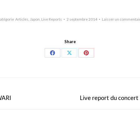
atégorie
Articles
,
Japon
,
Live Reports
2 septembre 2014
Laisser un commentai
Share
Share
Share
Share
on
on
on
Facebook
X
Pinterest
WARI
Onglet
Live report du conce
suivant