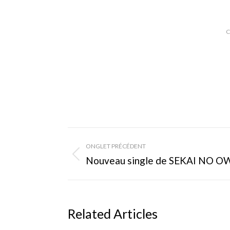
C
Navigation
ONGLET PRÉCÉDENT
de
Onglet
Nouveau single de SEKAI NO O
précédent
commentaire
Related Articles