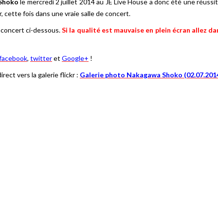
Shoko
le mercredi 2 juillet 2014 au JE Live House a donc été une réuss
 cette fois dans une vraie salle de concert.
u concert ci-dessous.
Si la qualité est mauvaise en plein écran allez d
facebook
,
twitter
et
Google+
!
ect vers la galerie flickr :
Galerie photo Nakagawa Shoko (02.07.201