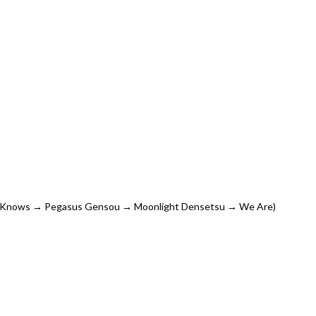
od Knows → Pegasus Gensou → Moonlight Densetsu → We Are)