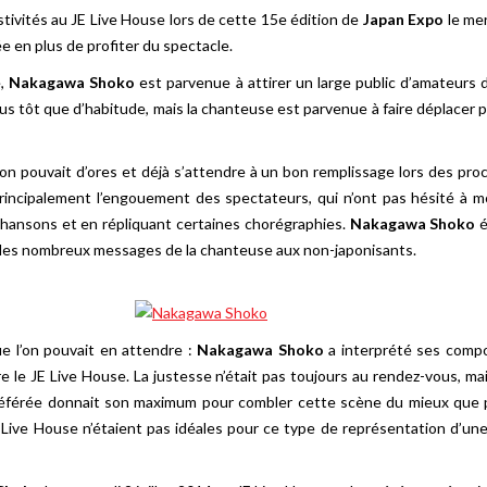
estivités au JE Live House lors de cette 15e édition de
Japan Expo
le mer
e en plus de profiter du spectacle.
e,
Nakagawa Shoko
est parvenue à attirer un large public d’amateurs d
us tôt que d’habitude, mais la chanteuse est parvenue à faire déplacer
on pouvait d’ores et déjà s’attendre à un bon remplissage lors des proc
cipalement l’engouement des spectateurs, qui n’ont pas hésité à mont
chansons et en répliquant certaines chorégraphies.
Nakagawa Shoko
é
e les nombreux messages de la chanteuse aux non-japonisants.
ue l’on pouvait en attendre :
Nakagawa Shoko
a interprété ses compo
re le JE Live House. La justesse n’était pas toujours au rendez-vous, mai
préférée donnait son maximum pour combler cette scène du mieux que 
 Live House n’étaient pas idéales pour ce type de représentation d’un