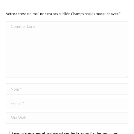
Votre adresse e-mail ne sera pas publiée Champs requis marqués avec
*
Commentaire
Nom *
E-mail *
Site Web
Save my name, email, and website in this browser for the next time I