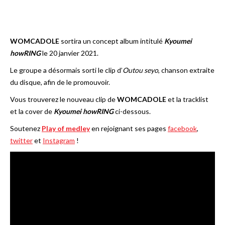
WOMCADOLE
sortira un concept album intitulé
Kyoumei
howRING
le 20 janvier 2021.
Le groupe a désormais sorti le clip d’
Outou seyo
, chanson extraite
du disque, afin de le promouvoir.
Vous trouverez le nouveau clip de
WOMCADOLE
et la tracklist
et la cover de
Kyoumei howRING
ci-dessous.
Soutenez
Play of medley
en rejoignant ses pages
facebook
,
twitter
et
Instagram
!