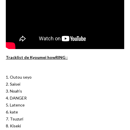
Tracklist de Kyoumei howRING :
1. Outou seyo
2. Saisei
3. Noah’s
4. DANGER
5. Latence
6. kate
7. Tsuzuri
8. Kiseki