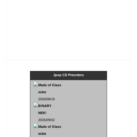
Jpop CD Preorders
Made of Glass
milet
2026/08/19
B!NARY
NEK!
2026/09/02
Made of Glass
milet