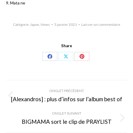
9. Mata ne
Catégorie
Japon
,
News
5 janvier 2021
Laisser un commentaire
Share
Share
Share
Share
on
on
on
Facebook
X
Pinterest
Navigation
ONGLET PRÉCÉDENT
de
[Alexandros] : plus d’infos sur l’album best of
Onglet
précédent
commentaire
ONGLET SUIVANT
BIGMAMA sort le clip de PRAYLIST
Onglet
suivant