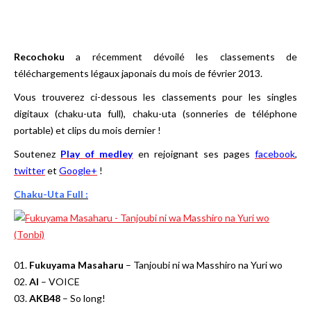
Recochoku
a récemment dévoilé les classements de
téléchargements légaux japonais du mois de février 2013.
Vous trouverez ci-dessous les classements pour les singles
digitaux (chaku-uta full), chaku-uta (sonneries de téléphone
portable) et clips du mois dernier !
Soutenez
Play of medley
en rejoignant ses pages
facebook
,
twitter
et
Google+
!
Chaku-Uta Full :
01.
Fukuyama Masaharu
– Tanjoubi ni wa Masshiro na Yuri wo
02.
AI
– VOICE
03.
AKB48
– So long!