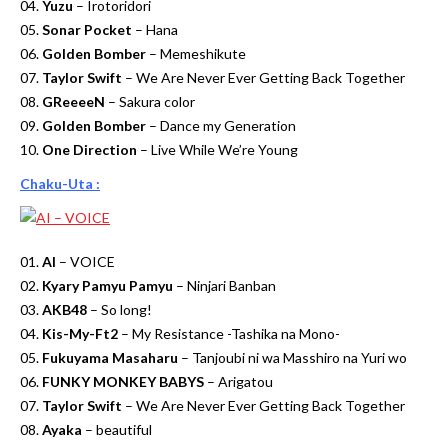
04.
Yuzu
– Irotoridori
05.
Sonar Pocket
– Hana
06.
Golden Bomber
– Memeshikute
07.
Taylor Swift
– We Are Never Ever Getting Back Together
08.
GReeeeN
– Sakura color
09.
Golden Bomber
– Dance my Generation
10.
One Direction
– Live While We’re Young
Chaku-Uta :
01.
AI
– VOICE
02.
Kyary Pamyu Pamyu
– Ninjari Banban
03.
AKB48
– So long!
04.
Kis-My-Ft2
– My Resistance -Tashika na Mono-
05.
Fukuyama Masaharu
– Tanjoubi ni wa Masshiro na Yuri wo
06.
FUNKY MONKEY BABYS
– Arigatou
07.
Taylor Swift
– We Are Never Ever Getting Back Together
08.
Ayaka
– beautiful