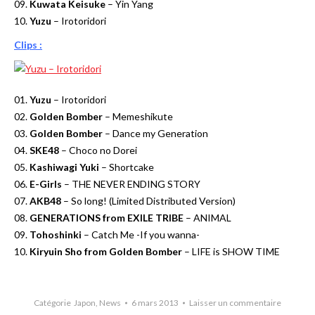
09.
Kuwata Keisuke
– Yin Yang
10.
Yuzu
– Irotoridori
Clips :
01.
Yuzu
– Irotoridori
02.
Golden Bomber
– Memeshikute
03.
Golden Bomber
– Dance my Generation
04.
SKE48
– Choco no Dorei
05.
Kashiwagi Yuki
– Shortcake
06.
E-Girls
– THE NEVER ENDING STORY
07.
AKB48
– So long! (Limited Distributed Version)
08.
GENERATIONS from EXILE TRIBE
– ANIMAL
09.
Tohoshinki
– Catch Me -If you wanna-
10.
Kiryuin Sho from Golden Bomber
– LIFE is SHOW TIME
Catégorie
Japon
,
News
6 mars 2013
Laisser un commentaire