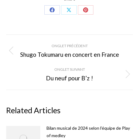
Share
Share
Share
on
on
on
Facebook
X
Pinterest
Navigation
ONGLET PRÉCÉDENT
de
Shugo Tokumaru en concert en France
Onglet
précédent
commentaire
ONGLET SUIVANT
Du neuf pour B’z !
Onglet
suivant
Related Articles
Bilan musical de 2024 selon l’équipe de Play
of medley