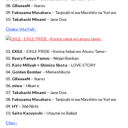
08.
GReeeeN
– Ikaros
09.
Fukuyama Masaharu
– Tanjoubi ni wa Masshiro na Yuri wo
10.
Takahashi Minami
– Jane Doe
Chaku-Uta Full :
01.
EXILE
– EXILE PRIDE ~Konna Sekai wo Aisuru Tame~
02.
Kyary Pamyu Pamyu
– Ninjari Banban
03.
Kato Miliyah × Shimizu Shota
– LOVE STORY
04.
Golden Bomber
– Memeshikute
05.
GReeeeN
– Ikaros
06.
miwa
– Hikari e
07.
Takahashi Minami
– Jane Doe
08.
Fukuyama Masaharu
– Tanjoubi ni wa Masshiro na Yuri wo
09.
HY
– 366 Nichi
10.
Saito Kazuyoshi
– Utautai no Ballad
Clips :