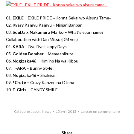
01.
EXILE
– EXILE PRIDE ~Konna Sekai wo Aisuru Tame~
02.
Kyary Pamyu Pamyu
– Ninjari Banban
03.
SoulJa x Nakamura Maiko
– What’s your name?
Collaboration with Dan Mitsu (DM ver.)
04.
KARA
– Bye Bye Happy Days
05.
Golden Bomber
– Memeshikute
06.
Nogizaka46
– Kimi no Na wa Kibou
07.
T-ARA
– Bunny Style!
08.
Nogizaka46
– Shakiism
09.
°C-ute
– Crazy Kanzen na Otona
10.
E-Girls
– CANDY SMILE
Catégorie
Japon
,
News
15 avril 2013
Laisser un commentaire
Share