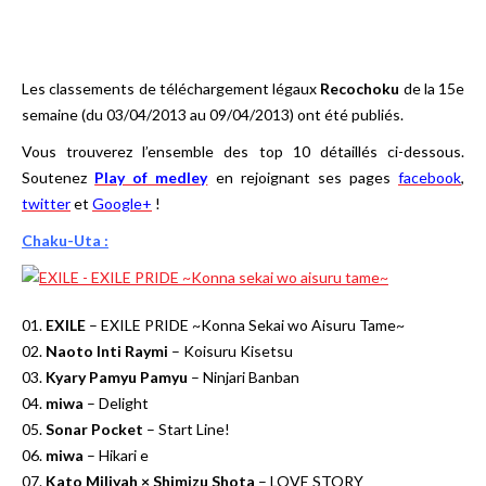
Les classements de téléchargement légaux
Recochoku
de la 15e
semaine (du 03/04/2013 au 09/04/2013) ont été publiés.
Vous trouverez l’ensemble des top 10 détaillés ci-dessous.
Soutenez
Play of medley
en rejoignant ses pages
facebook
,
twitter
et
Google+
!
Chaku-Uta :
01.
EXILE
– EXILE PRIDE ~Konna Sekai wo Aisuru Tame~
02.
Naoto Inti Raymi
– Koisuru Kisetsu
03.
Kyary Pamyu Pamyu
– Ninjari Banban
04.
miwa
– Delight
05.
Sonar Pocket
– Start Line!
06.
miwa
– Hikari e
07.
Kato Miliyah × Shimizu Shota
– LOVE STORY