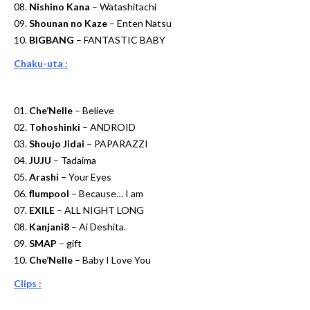
08.
Nishino Kana
– Watashitachi
09.
Shounan no Kaze
– Enten Natsu
10.
BIGBANG
– FANTASTIC BABY
Chaku-uta :
01.
Che’Nelle
– Believe
02.
Tohoshinki
– ANDROID
03.
Shoujo Jidai
– PAPARAZZI
04.
JUJU
– Tadaima
05.
Arashi
– Your Eyes
06.
flumpool
– Because… I am
07.
EXILE
– ALL NIGHT LONG
08.
Kanjani8
– Ai Deshita.
09.
SMAP
– gift
10.
Che’Nelle
– Baby I Love You
Clips :