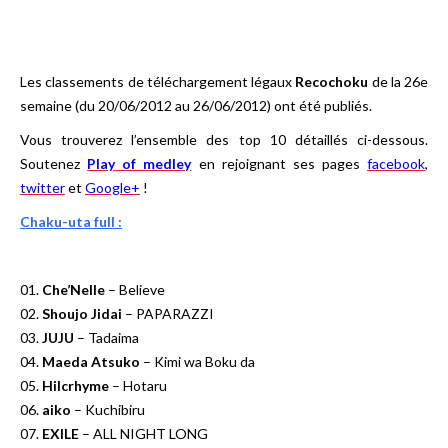
Les classements de téléchargement légaux
Recochoku
de la 26e
semaine (du 20/06/2012 au 26/06/2012) ont été publiés.
Vous trouverez l’ensemble des top 10 détaillés ci-dessous.
Soutenez
Play of medley
en rejoignant ses pages
facebook
,
twitter
et
Google+
!
Chaku-uta full :
01.
Che’Nelle
– Believe
02.
Shoujo Jidai
– PAPARAZZI
03.
JUJU
– Tadaima
04.
Maeda Atsuko
– Kimi wa Boku da
05.
Hilcrhyme
– Hotaru
06.
aiko
– Kuchibiru
07.
EXILE
– ALL NIGHT LONG