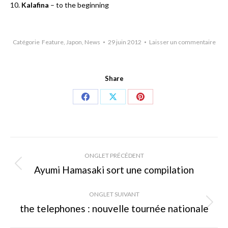
10.
Kalafina
– to the beginning
Catégorie
Feature
,
Japon
,
News
29 juin 2012
Laisser un commentaire
Share
Share
Share
Share
on
on
on
Facebook
X
Pinterest
Navigation
ONGLET PRÉCÉDENT
de
Ayumi Hamasaki sort une compilation
Onglet
précédent
commentaire
ONGLET SUIVANT
the telephones : nouvelle tournée nationale
Onglet
suivant