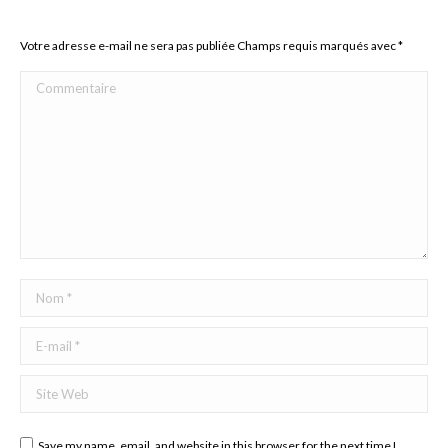
Votre adresse e-mail ne sera pas publiée Champs requis marqués avec
*
Commentaire
Nom *
E-mail *
Site Web
Save my name, email, and website in this browser for the next time I