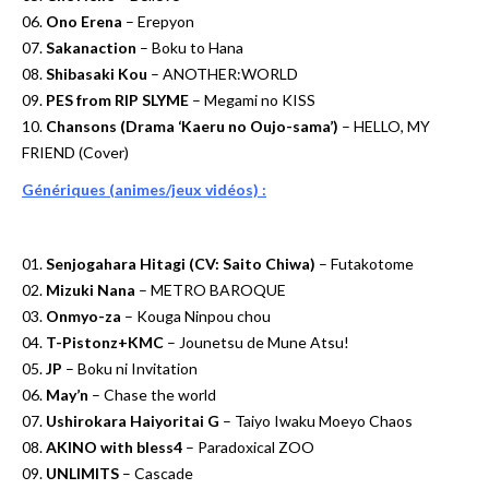
06.
Ono Erena
– Erepyon
07.
Sakanaction
– Boku to Hana
08.
Shibasaki Kou
– ANOTHER:WORLD
09.
PES from RIP SLYME
– Megami no KISS
10.
Chansons (Drama ‘Kaeru no Oujo-sama’)
– HELLO, MY
FRIEND (Cover)
Génériques (animes/jeux vidéos) :
01.
Senjogahara Hitagi (CV: Saito Chiwa)
– Futakotome
02.
Mizuki Nana
– METRO BAROQUE
03.
Onmyo-za
– Kouga Ninpou chou
04.
T-Pistonz+KMC
– Jounetsu de Mune Atsu!
05.
JP
– Boku ni Invitation
06.
May’n
– Chase the world
07.
Ushirokara Haiyoritai G
– Taiyo Iwaku Moeyo Chaos
08.
AKINO with bless4
– Paradoxical ZOO
09.
UNLIMITS
– Cascade