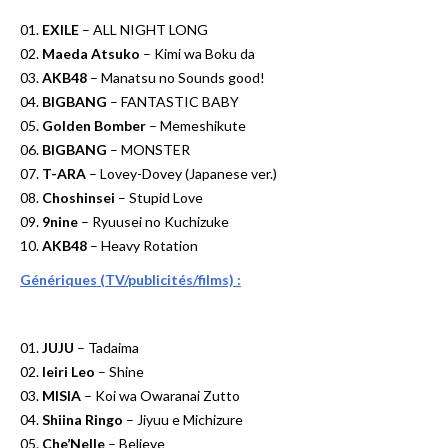
01.
EXILE
– ALL NIGHT LONG
02.
Maeda Atsuko
– Kimi wa Boku da
03.
AKB48
– Manatsu no Sounds good!
04.
BIGBANG
– FANTASTIC BABY
05.
Golden Bomber
– Memeshikute
06.
BIGBANG
– MONSTER
07.
T-ARA
– Lovey-Dovey (Japanese ver.)
08.
Choshinsei
– Stupid Love
09.
9nine
– Ryuusei no Kuchizuke
10.
AKB48
– Heavy Rotation
Génériques (TV/publicités/films) :
01.
JUJU
– Tadaima
02.
Ieiri Leo
– Shine
03.
MISIA
– Koi wa Owaranai Zutto
04.
Shiina Ringo
– Jiyuu e Michizure
05.
Che’Nelle
– Believe