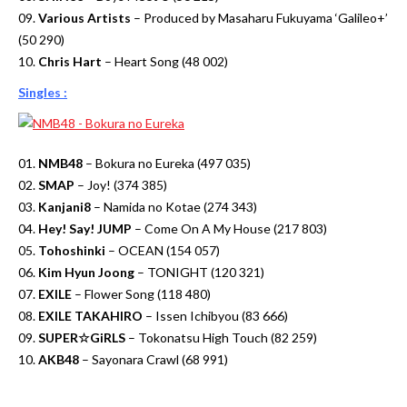
09.
Various Artists
– Produced by Masaharu Fukuyama ‘Galileo+’
(50 290)
10.
Chris Hart
– Heart Song (48 002)
Singles :
01.
NMB48
– Bokura no Eureka (497 035)
02.
SMAP
– Joy! (374 385)
03.
Kanjani8
– Namida no Kotae (274 343)
04.
Hey! Say! JUMP
– Come On A My House (217 803)
05.
Tohoshinki
– OCEAN (154 057)
06.
Kim Hyun Joong
– TONIGHT (120 321)
07.
EXILE
– Flower Song (118 480)
08.
EXILE TAKAHIRO
– Issen Ichibyou (83 666)
09.
SUPER☆GiRLS
– Tokonatsu High Touch (82 259)
10.
AKB48
– Sayonara Crawl (68 991)