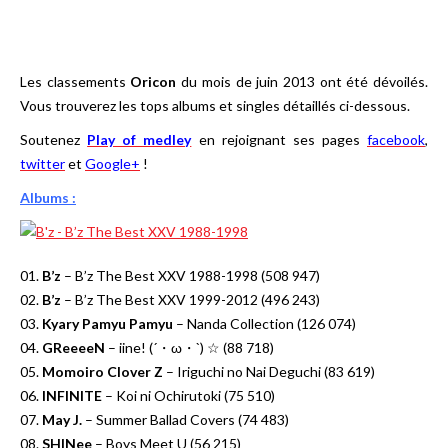
Les classements
Oricon
du mois de juin 2013 ont été dévoilés.
Vous trouverez les tops albums et singles détaillés ci-dessous.
Soutenez
Play of medley
en rejoignant ses pages
facebook
,
twitter
et
Google+
!
Albums :
01.
B’z
– B’z The Best XXV 1988-1998 (508 947)
02.
B’z
– B’z The Best XXV 1999-2012 (496 243)
03.
Kyary Pamyu Pamyu
– Nanda Collection (126 074)
04.
GReeeeN
– iine! (´・ω・`) ☆ (88 718)
05.
Momoiro Clover Z
– Iriguchi no Nai Deguchi (83 619)
06.
INFINITE
– Koi ni Ochirutoki (75 510)
07.
May J.
– Summer Ballad Covers (74 483)
08.
SHINee
– Boys Meet U (56 215)