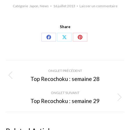
Catégorie
Japon
,
News
16 juillet 2013
Laisser un commentaire
Share
Share
Share
Share
on
on
on
Facebook
X
Pinterest
Navigation
ONGLET PRÉCÉDENT
de
Top Recochoku : semaine 28
Onglet
précédent
commentaire
ONGLET SUIVANT
Top Recochoku : semaine 29
Onglet
suivant