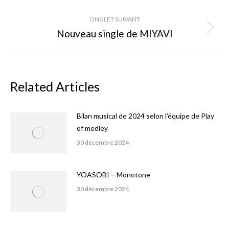
précédent
commentaire
ONGLET SUIVANT
Nouveau single de MIYAVI
Onglet
suivant
Related Articles
Bilan musical de 2024 selon l’équipe de Play
of medley
30 décembre 2024
YOASOBI – Monotone
30 décembre 2024