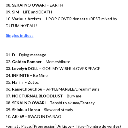
08.
SEKAI NO OWARI
– EARTH
09.
SiM
– LiFE and DEATH
10.
Various Artists
– J-POP COVER densetsu BEST mixed by
DJ FUMI★YEAH !
Singles indies :
01.
D
– Dying message
02.
Golden Bomber
– Memeshikute
03.
Lovely★DOLL
– GO!! MY WISH!!/LOVE&PEACE
04.
INFINITE
– Be Mine
05.
Haji→
– Zutto.
06.
RaiseChouChou
– APPLEMARBLE/Dreamin’ girls
07.
NOCTURNAL BLOODLUST
– Bury me
08.
SEKAI NO OWARI
– Tenshi to akuma/Fantasy
09.
Shinkuu Horou
– Slow and steady
10.
AK-69
– SWAG IN DA BAG
Format
: Place. [Progression]
Artiste
– Titre (Nombre de ventes)