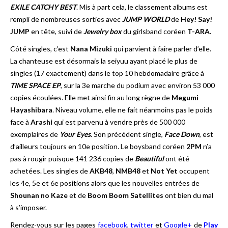
EXILE CATCHY BEST
. Mis à part cela, le classement albums est
rempli de nombreuses sorties avec
JUMP WORLD
de
Hey! Say!
JUMP
en tête, suivi de
Jewelry box
du girlsband coréen
T-ARA
.
Côté singles, c’est
Nana Mizuki
qui parvient à faire parler d’elle.
La chanteuse est désormais la seiyuu ayant placé le plus de
singles (17 exactement) dans le top 10 hebdomadaire grâce à
TIME SPACE EP
, sur la 3e marche du podium avec environ 53 000
copies écoulées. Elle met ainsi fin au long règne de
Megumi
Hayashibara
. Niveau volume, elle ne fait néanmoins pas le poids
face à
Arashi
qui est parvenu à vendre près de 500 000
exemplaires de
Your Eyes
. Son précédent single,
Face Down
, est
d’ailleurs toujours en 10e position. Le boysband coréen
2PM
n’a
pas à rougir puisque 141 236 copies de
Beautiful
ont été
achetées. Les singles de
AKB48
,
NMB48
et
Not Yet
occupent
les 4e, 5e et 6e positions alors que les nouvelles entrées de
Shounan no Kaze
et de
Boom Boom Satellites
ont bien du mal
à s’imposer.
Rendez-vous sur les pages
facebook
,
twitter
et
Google+
de
Play