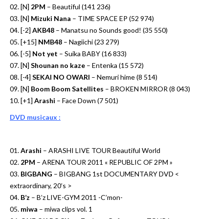
02. [N]
2PM
– Beautiful (141 236)
03. [N]
Mizuki Nana
– TIME SPACE EP (52 974)
04. [-2]
AKB48
– Manatsu no Sounds good! (35 550)
05. [+15]
NMB48
– Nagiichi (23 279)
06. [-5]
Not yet
– Suika BABY (16 833)
07. [N]
Shounan no kaze
– Entenka (15 572)
08. [-4]
SEKAI NO OWARI
– Nemuri hime (8 514)
09. [N]
Boom Boom Satellites
– BROKEN MIRROR (8 043)
10. [+1]
Arashi
– Face Down (7 501)
DVD musicaux :
01.
Arashi
– ARASHI LIVE TOUR Beautiful World
02.
2PM
– ARENA TOUR 2011 « REPUBLIC OF 2PM »
03.
BIGBANG
– BIGBANG 1st DOCUMENTARY DVD <
extraordinary, 20’s >
04.
B’z
– B’z LIVE-GYM 2011 -C’mon-
05.
miwa
– miwa clips vol. 1