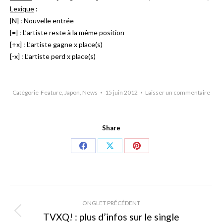
Lexique
:
[N] : Nouvelle entrée
[=] : L’artiste reste à la même position
[+x] : L’artiste gagne x place(s)
[-x] : L’artiste perd x place(s)
Catégorie
Feature
,
Japon
,
News
15 juin 2012
Laisser un commentaire
Share
Share
Share
Share
on
on
on
Facebook
X
Pinterest
Navigation
ONGLET PRÉCÉDENT
de
TVXQ! : plus d’infos sur le single
Onglet