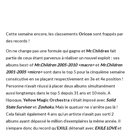
Cette semaine encore, les classements
Oricon
sont frappés par
des records !
On ne change pas une formule qui gagne et
Mr.Children
fait
partie de ceux étant parvenus à réaliser un nouvel exploit : ses
albums best-of
Mr.Children 2005-2010 <macro>
et
Mr.Children
2001-2005 <micro>
sont dans le top 5 pour la cinquième semaine
consécutive en se plaçant respectivement en 3e et 4e position !
Personne n’avait réussi à placer deux albums simultanément
aussi longtemps dans le top 5 depuis 31 ans et 10 mois. A
l’époque,
Yellow Magic Orchestra
s’était imposé avec
Solid
State Survivor
et
Zoshoku
. Mais le quatuor ne s’arrête pas là !
Cela faisait également 4 ans qu’un artiste n’avait pas sorti 2
albums ayant dépassé le million d’exemplaires la même année. Il
s’empare donc du record qu’
EXILE
détenait avec
EXILE LOVE
et