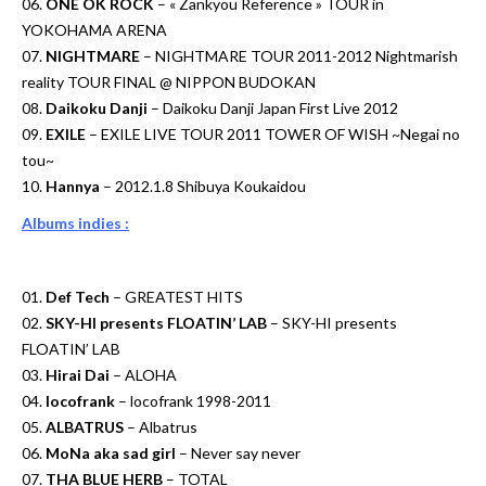
06.
ONE OK ROCK
– « Zankyou Reference » TOUR in
YOKOHAMA ARENA
07.
NIGHTMARE
– NIGHTMARE TOUR 2011-2012 Nightmarish
reality TOUR FINAL @ NIPPON BUDOKAN
08.
Daikoku Danji
– Daikoku Danji Japan First Live 2012
09.
EXILE
– EXILE LIVE TOUR 2011 TOWER OF WISH ~Negai no
tou~
10.
Hannya
– 2012.1.8 Shibuya Koukaidou
Albums indies :
01.
Def Tech
– GREATEST HITS
02.
SKY-HI presents FLOATIN’ LAB
– SKY-HI presents
FLOATIN’ LAB
03.
Hirai Dai
– ALOHA
04.
locofrank
– locofrank 1998-2011
05.
ALBATRUS
– Albatrus
06.
MoNa aka sad girl
– Never say never
07.
THA BLUE HERB
– TOTAL