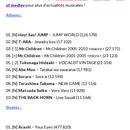
of medley
pour plus d’actualités musicales !
Albums :
01. [N]
Hey! Say! JUMP
– JUMP WORLD (126 578)
02. [N]
T-ARA
– Jewelry box (57 102)
03. [-1]
Mr.Children
– Mr.Children 2005-2010 <macro> (27 171)
04. [=]
Mr.Children
– Mr.Children 2001-2005 <micro> (23 123)
05. [-2]
Tokunaga Hideaki
–
VOCALIST VINTAGE
(21 314)
06. [N]
Abe Mao
– Tatakai wa owaranai (17 981)
07. [N]
Soraru
– Sora ai (13 594)
08. [N]
Terashima Takuma
– NEW GAME (12 516)
09. [N]
Matsuda Seiko
– Very Very (11 828)
10. [N]
THE BACK HORN
– Live Squall (11 166)
Singles :
01. [N]
Arashi
– Your Eyes (477 820)