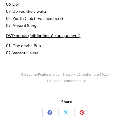
06. Doll
07. Do you like a walk?
08. Youth Club (Two members)
09. Absurd Song
DVD bonus (édition limitée uniquement)
01. The devil’s Pub
02. Vacant House
Catégorie
Feature
,
Japon
,
News
12 septembre 2011
Laisser un commentaire
Share
Share
Share
Share
on
on
on