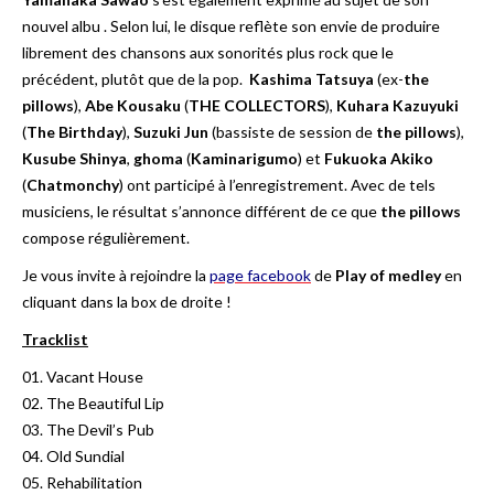
nouvel albu
. Selon lui, le disque reflète son envie de produire
librement des chansons aux sonorités plus rock que le
précédent, plutôt que de la pop.
Kashima Tatsuya
(ex-
the
pillows
),
Abe Kousaku
(
THE COLLECTORS
),
Kuhara Kazuyuki
(
The Birthday
),
Suzuki Jun
(bassiste de session de
the pillows
),
Kusube Shinya
,
ghoma
(
Kaminarigumo
) et
Fukuoka Akiko
(
Chatmonchy
) ont participé à l’enregistrement. Avec de tels
musiciens, le résultat s’annonce différent de ce que
the pillows
compose régulièrement.
Je vous invite à rejoindre la
page facebook
de
Play of medley
en
cliquant dans la box de droite !
Tracklist
01. Vacant House
02. The Beautiful Lip
03. The Devil’s Pub
04. Old Sundial
05. Rehabilitation