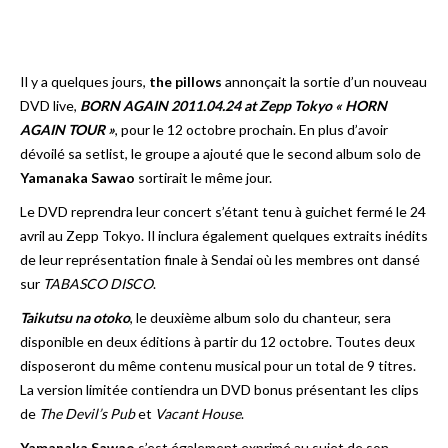
Il y a quelques jours,
the pillows
annonçait la sortie d’un nouveau
DVD live,
BORN AGAIN 2011.04.24 at Zepp Tokyo « HORN
AGAIN TOUR »
, pour le 12 octobre prochain. En plus d’avoir
dévoilé sa setlist, le groupe a ajouté que le second album solo de
Yamanaka Sawao
sortirait le même jour.
Le DVD reprendra leur concert s’étant tenu à guichet fermé le 24
avril au Zepp Tokyo. Il inclura également quelques extraits inédits
de leur représentation finale à Sendai où les membres ont dansé
sur
TABASCO DISCO
.
Taikutsu na otoko
, le deuxième album solo du chanteur, sera
disponible en deux éditions à partir du 12 octobre. Toutes deux
disposeront du même contenu musical pour un total de 9 titres.
La version limitée contiendra un DVD bonus présentant les clips
de
The Devil’s Pub
et
Vacant House
.
Yamanaka Sawao
s’est également exprimé au sujet de son