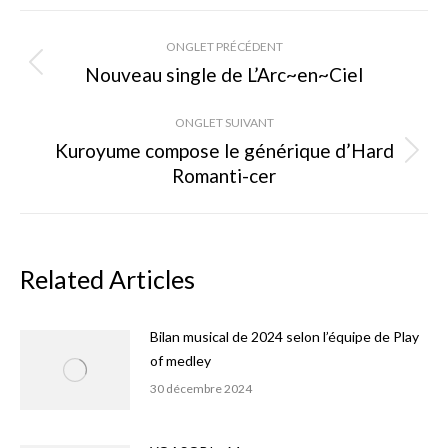
Facebook
X
Pinterest
Navigation
ONGLET PRÉCÉDENT
de
Nouveau single de L’Arc~en~Ciel
Onglet
précédent
commentaire
ONGLET SUIVANT
Kuroyume compose le générique d’Hard
Onglet
Romanti-cer
suivant
Related Articles
Bilan musical de 2024 selon l’équipe de Play
of medley
30 décembre 2024