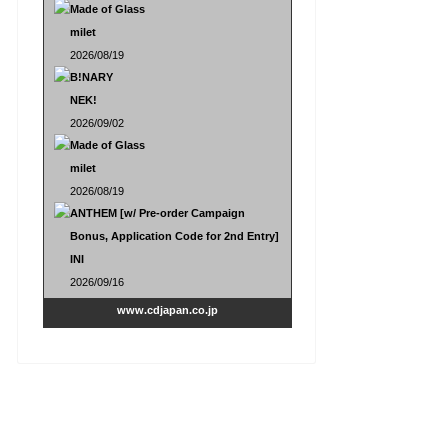
Made of Glass
milet
2026/08/19
B!NARY
NEK!
2026/09/02
Made of Glass
milet
2026/08/19
ANTHEM [w/ Pre-order Campaign
Bonus, Application Code for 2nd Entry]
INI
2026/09/16
www.cdjapan.co.jp