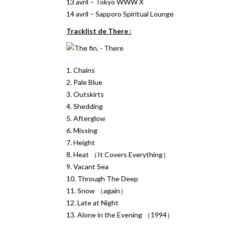
13 avril – Tokyo WWW X
14 avril – Sapporo Spiritual Lounge
Tracklist de There :
1. Chains
2. Pale Blue
3. Outskirts
4. Shedding
5. Afterglow
6. Missing
7. Height
8. Heat （It Covers Everything）
9. Vacant Sea
10. Through The Deep
11. Snow （again）
12. Late at Night
13. Alone in the Evening （1994）