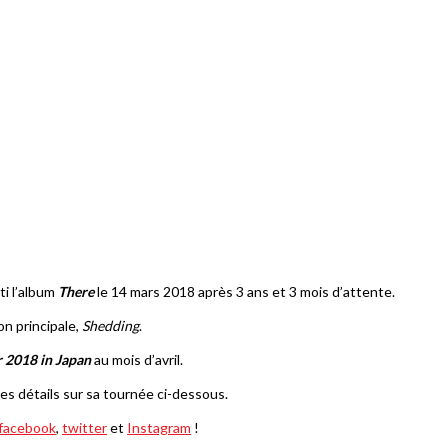
ti l’album
There
le 14 mars 2018 après 3 ans et 3 mois d’attente.
on principale,
Shedding
.
r 2018 in Japan
au mois d’avril.
es détails sur sa tournée ci-dessous.
facebook
,
twitter
et
Instagram
!