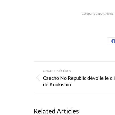
Catégorie
Japon
,
News
S
Navigation
ONGLET PRÉCÉDENT
de
Czecho No Republic dévoile le cl
Onglet
de Koukishin
commentaire
précédent
Related Articles