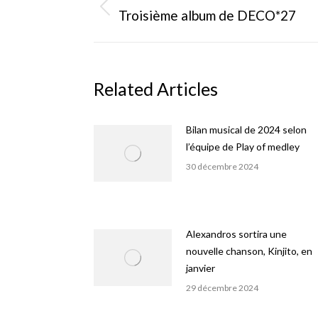
de
Onglet
Troisième album de DECO*27
précédent
commentaire
Related Articles
Bilan musical de 2024 selon
l’équipe de Play of medley
30 décembre 2024
Alexandros sortira une
nouvelle chanson, Kinjito, en
janvier
29 décembre 2024