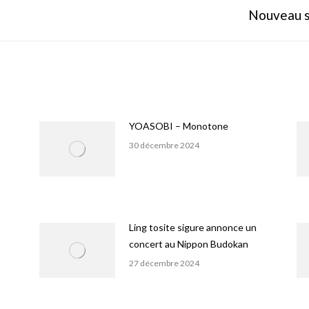
Onglet
Nouveau s
suivant
YOASOBI – Monotone
30 décembre 2024
Ling tosite sigure annonce un
concert au Nippon Budokan
27 décembre 2024