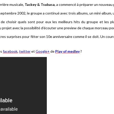
rrière musicale,
Tackey & Tsubasa
, a commencé à préparer un nouveau pr
 septembre 2002, le groupe a continué avec trois albums, un mini-album, u
e choisir quels sont pour eux les meilleurs hits du groupe et les plu
u projet avec la possibilité d’écouter une preview de chaque morceau pour 
tres surprises pour fêter son 10e anniversaire comme il se doit. Un co
es
facebook
,
twitter
et
Google+
de
Play of medley
!