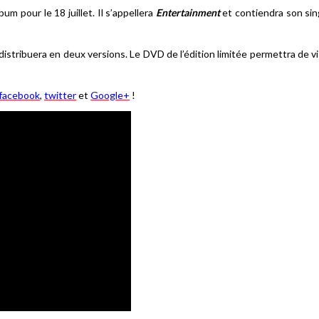
m pour le 18 juillet. Il s’appellera
Entertainment
et contiendra son sin
 distribuera en deux versions. Le DVD de l’édition limitée permettra de
facebook
,
twitter
et
Google+
!