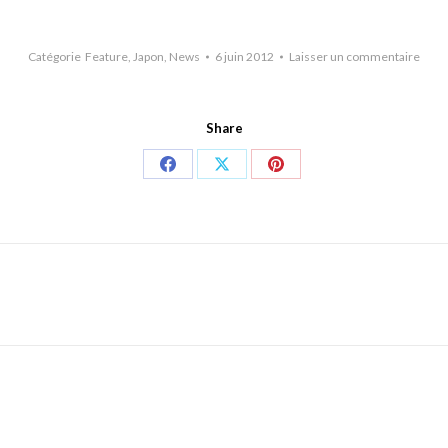
Catégorie
Feature
,
Japon
,
News
6 juin 2012
Laisser un commentaire
Share
Share
Share
Share
on
on
on
Facebook
X
Pinterest
Onglet
suivant