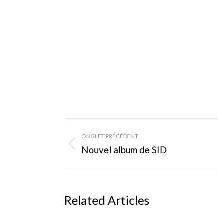
Navigation
ONGLET PRÉCÉDENT
de
Onglet
Nouvel album de SID
précédent
commentaire
Related Articles