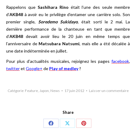
Rappelons que
Sashihara Rino
était l’une des seule membre
d’
AKB48
à avoir eu le privilège d’entamer une carrière solo. Son
premier single,
Soredemo Sukidayo
, était sorti le 2 mai. La
dernière performance de la chanteuse en tant que membre
d’
AKB48
devait avoir lieu le 20 juin en même temps que
l’anniversaire de
Matsubara Natsumi
, mais elle a été décalée à
une date indéterminée en juillet.
Pour plus d’actualités musicales, rejoignez les pages
facebook
,
twitter
et
Google+
de
Play of medley
!
Catégorie
Feature
,
Japon
,
News
17 juin 2012
Laisser un commentaire
Share
Share
Share
Share