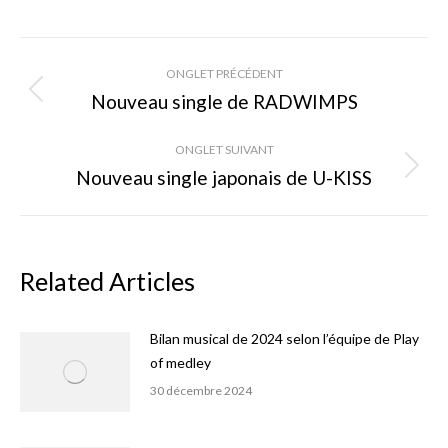
on
on
on
Facebook
X
Pinterest
Navigation
ONGLET PRÉCÉDENT
de
Nouveau single de RADWIMPS
Onglet
précédent
commentaire
ONGLET SUIVANT
Nouveau single japonais de U-KISS
Onglet
suivant
Related Articles
Bilan musical de 2024 selon l’équipe de Play
of medley
30 décembre 2024