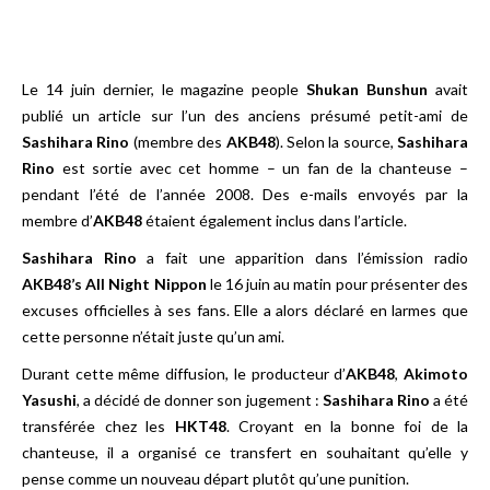
Le 14 juin dernier, le magazine people
Shukan Bunshun
avait
publié un article sur l’un des anciens présumé petit-ami de
Sashihara Rino
(membre des
AKB48
). Selon la source,
Sashihara
Rino
est sortie avec cet homme – un fan de la chanteuse –
pendant l’été de l’année 2008. Des e-mails envoyés par la
membre d’
AKB48
étaient également inclus dans l’article.
Sashihara Rino
a fait une apparition dans l’émission radio
AKB48’s All Night Nippon
le 16 juin au matin pour présenter des
excuses officielles à ses fans. Elle a alors déclaré en larmes que
cette personne n’était juste qu’un ami.
Durant cette même diffusion, le producteur d’
AKB48
,
Akimoto
Yasushi
, a décidé de donner son jugement :
Sashihara Rino
a été
transférée chez les
HKT48
. Croyant en la bonne foi de la
chanteuse, il a organisé ce transfert en souhaitant qu’elle y
pense comme un nouveau départ plutôt qu’une punition.