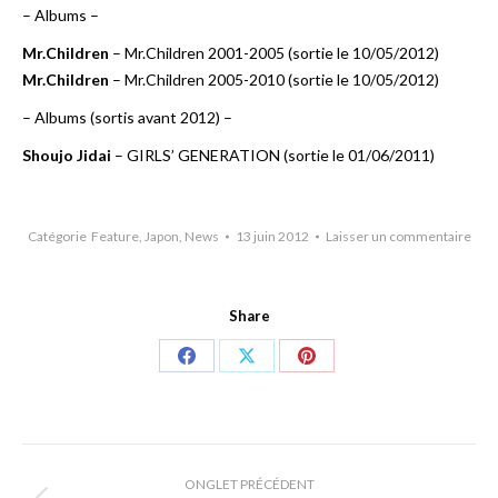
– Albums –
Mr.Children
– Mr.Children 2001-2005 (sortie le 10/05/2012)
Mr.Children
– Mr.Children 2005-2010 (sortie le 10/05/2012)
– Albums (sortis avant 2012) –
Shoujo Jidai
– GIRLS’ GENERATION (sortie le 01/06/2011)
Catégorie
Feature
,
Japon
,
News
13 juin 2012
Laisser un commentaire
Share
Share
Share
Share
on
on
on
Facebook
X
Pinterest
Navigation
ONGLET PRÉCÉDENT