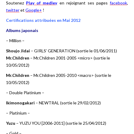
Soutenez
Play of medley
en rejoignant ses pages
facebook
,
twitter
et
Google+
!
Certifications attribuées en Mai 2012
Albums japonais
– Million –
Shoujo Jidai
– GIRLS’ GENERATION (sortie le 01/06/2011)
Mr.Children
– Mr.Children 2001-2005 <micro> (sortie le
10/05/2012)
Mr.Children
– Mr.Children 2005-2010 <macro> (sortie le
10/05/2012)
– Double Platinium –
Ikimonogakari
– NEWTRAL (sortie le 29/02/2012)
– Platinium –
Yuzu
– YUZU YOU [2006-2011] (sortie le 25/04/2012)
– Gold –