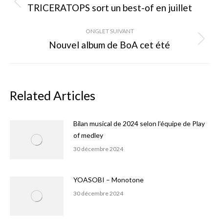
de
TRICERATOPS sort un best-of en juillet
Onglet
précédent
commentaire
ONGLET SUIVANT
Nouvel album de BoA cet été
Onglet
suivant
Related Articles
Bilan musical de 2024 selon l’équipe de Play
of medley
30 décembre 2024
YOASOBI – Monotone
30 décembre 2024