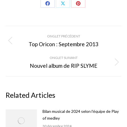
Share
Share
Share
on
on
on
Facebook
X
Pinterest
Navigation
ONGLET PRÉCÉDENT
de
Top Oricon : Septembre 2013
Onglet
précédent
commentaire
ONGLET SUIVANT
Nouvel album de RIP SLYME
Onglet
suivant
Related Articles
Bilan musical de 2024 selon l’équipe de Play
of medley
30 décembre 2024