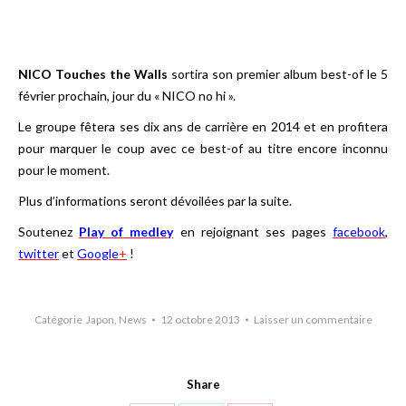
NICO Touches the Walls
sortira son premier album best-of le 5
février prochain, jour du « NICO no hi ».
Le groupe fêtera ses dix ans de carrière en 2014 et en profitera
pour marquer le coup avec ce best-of au titre encore inconnu
pour le moment.
Plus d’informations seront dévoilées par la suite.
Soutenez
Play of medley
en rejoignant ses pages
facebook
,
twitter
et
Google
+
!
Catégorie
Japon
,
News
12 octobre 2013
Laisser un commentaire
Share