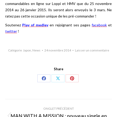
commandables en ligne sur Loppi et HMV que du 25 novembre
2014 au 26 janvier 2015. Ils seront alors envoyés le 3 mars. Ne
ratez pas cette occasion unique de les pré-commander !
Soutenez
Play of medley
en rejoignant ses pages
facebook
et
twitter
!
Catégorie
Japon
,
News
24 novembre 2014
Laisser un commentaire
Share
Share
Share
Share
on
on
on
Facebook
X
Pinterest
Navigation
ONGLET PRÉCÉDENT
de
MAN WITH A MISSION : nouveau single en