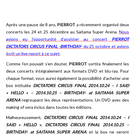
Après une pause de 8 ans,
PIERROT
a récemment organisé deux
concerts les 24 et 25 décembre au Saitama Super Arena.
Nous
avions eu l’opportunité d’assister au concert
PIERROT
DICTATORS CIRCUS FINAL -BIRTHDAY-
du 25 octobre et avions
écrit un live report à ce sujet
.
Comme l’on pouvait s’en douter,
PIERROT
sortira finalement les
deux concerts intégralement aux formats DVD et blu-ray. Pour
chaque format, vous aurez également la possibilité d’acheter une
box intitulée
DICTATORS CIRCUS FINAL 2014.10.24 – I SAID
« HELLO » – 2014.10.25 – BIRTHDAY- at SAITAMA SUPER
ARENA
regroupant les deux représentations. Un DVD avec des
making of sera inclus dans toutes les éditions.
Malheureusement,
DICTATORS CIRCUS FINAL 2014.10.24 – I
SAID « HELLO »
,
DICTATORS CIRCUS FINAL 2014.10.25 –
BIRTHDAY- at SAITAMA SUPER ARENA
et la box ne seront