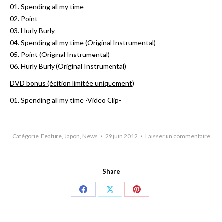
01. Spending all my time
02. Point
03. Hurly Burly
04. Spending all my time (Original Instrumental)
05. Point (Original Instrumental)
06. Hurly Burly (Original Instrumental)
DVD bonus (édition limitée uniquement)
01. Spending all my time -Video Clip-
Catégorie
Feature
,
Japon
,
News
29 juin 2012
Laisser un commentaire
Share
Share
Share
Share
on
on
on