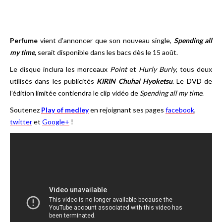
Perfume
vient d’annoncer que son nouveau single,
Spending all
my time,
serait disponible dans les bacs dès le 15 août.
Le disque inclura les morceaux
Point
et
Hurly Burly
, tous deux
utilisés dans les publicités
KIRIN Chuhai Hyoketsu
. Le DVD de
l’édition limitée contiendra le clip vidéo de
Spending all my time
.
Soutenez
Play of medley
en rejoignant ses pages
facebook
,
twitter
et
Google+
!