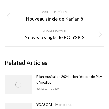
Facebook
X
Pinterest
Navigation
ONGLET PRÉCÉDENT
de
Nouveau single de Kanjani8
Onglet
précédent
commentaire
ONGLET SUIVANT
Nouveau single de POLYSICS
Onglet
suivant
Related Articles
Bilan musical de 2024 selon l’équipe de Play
of medley
30 décembre 2024
YOASOBI – Monotone