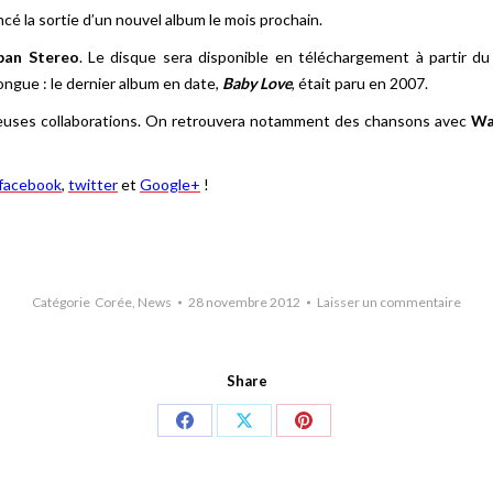
cé la sortie d’un nouvel album le mois prochain.
an Stereo
. Le disque sera disponible en téléchargement à partir du
ongue : le dernier album en date,
Baby Love
, était paru en 2007.
reuses collaborations. On retrouvera notamment des chansons avec
Wa
facebook
,
twitter
et
Google+
!
Catégorie
Corée
,
News
28 novembre 2012
Laisser un commentaire
Share
Share
Share
Share
on
on
on