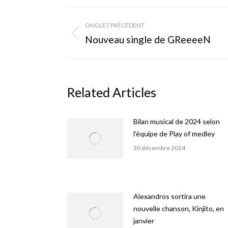
Navigation
ONGLET PRÉCÉDENT
de
Onglet
Nouveau single de GReeeeN
précédent
commentaire
Related Articles
Bilan musical de 2024 selon
l’équipe de Play of medley
30 décembre 2024
Alexandros sortira une
nouvelle chanson, Kinjito, en
janvier