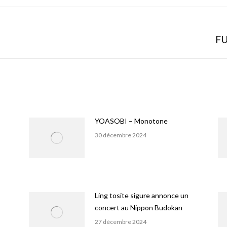
Facebook
X
Pinterest
Onglet
FU
suivant
YOASOBI – Monotone
30 décembre 2024
Ling tosite sigure annonce un
concert au Nippon Budokan
27 décembre 2024