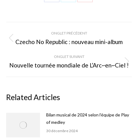
Share
Share
Share
on
on
on
Facebook
X
Pinterest
Navigation
ONGLET PRÉCÉDENT
de
Czecho No Republic : nouveau mini-album
Onglet
précédent
commentaire
ONGLET SUIVANT
Nouvelle tournée mondiale de L’Arc~en~Ciel !
Onglet
suivant
Related Articles
Bilan musical de 2024 selon l’équipe de Play
of medley
30 décembre 2024