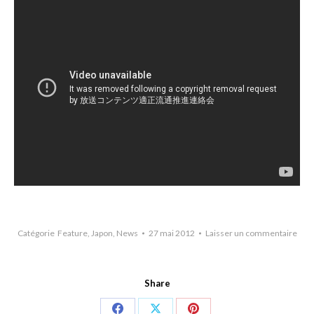
Catégorie
Feature
,
Japon
,
News
27 mai 2012
Laisser un commentaire
Share