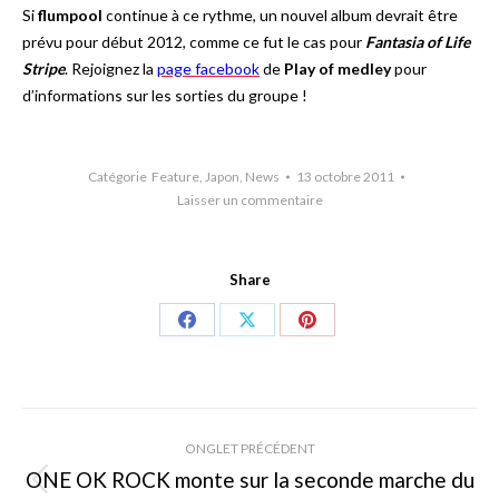
Si
flumpool
continue à ce rythme, un nouvel album devrait être
prévu pour début 2012, comme ce fut le cas pour
Fantasia of Life
Stripe
. Rejoignez la
page facebook
de
Play of medley
pour
d’informations sur les sorties du groupe !
Catégorie
Feature
,
Japon
,
News
13 octobre 2011
Laisser un commentaire
Share
Share
Share
Share
on
on
on
Facebook
X
Pinterest
Navigation
ONGLET PRÉCÉDENT
de
ONE OK ROCK monte sur la seconde marche du
Onglet