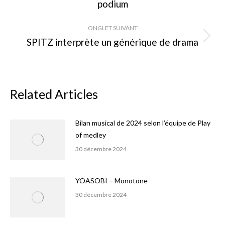
podium
commentaire
précédent
ONGLET SUIVANT
SPITZ interprète un générique de drama
Onglet
suivant
Related Articles
Bilan musical de 2024 selon l’équipe de Play
of medley
30 décembre 2024
YOASOBI – Monotone
30 décembre 2024