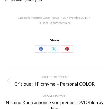
Catégorie
Feature
,
Japon
,
News
21 novembre 2011
Laisser un commentaire
Share
Share
Share
Share
on
on
on
Facebook
X
Pinterest
Navigation
ONGLET PRÉCÉDENT
de
Critique : Hilcrhyme – Personal COLOR
Onglet
précédent
commentaire
ONGLET SUIVANT
Nishino Kana annonce son premier DVD/blu-ray
Onglet
live