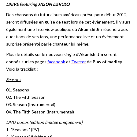
DRIVE featuring JASON DERULO
.
Des chansons du futur album américain, prévu pour début 2012,
seront diffusées en guise de test lors de cet évènement. Il y aura
également une interview publique où
Akanishi Jin
répondra aux
questions de ses fans, une performance live et un événement
surprise présenté par le chanteur lui-même.
Plus de détails sur le nouveau single d’
Akanishi Jin
seront
donnés sur les pages
facebook
et
Twitter
de
Play of medley
.
Voici la tracklist :
Seasons
01. Seasons
02. The Fifth Season
03. Season (Instrumental)
04. The Fifth Season (Instrumental)
DVD bonus (édition limitée uniquement)
1. “Seasons” (PV)
2. “Seasons” (Making-of)