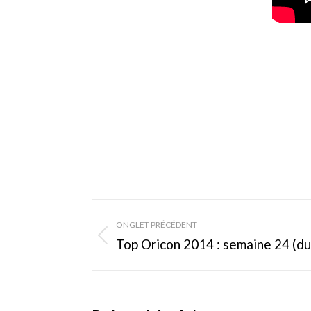
Navigation
ONGLET PRÉCÉDENT
de
Onglet
Top Oricon 2014 : semaine 24 (du
précédent
commentaire