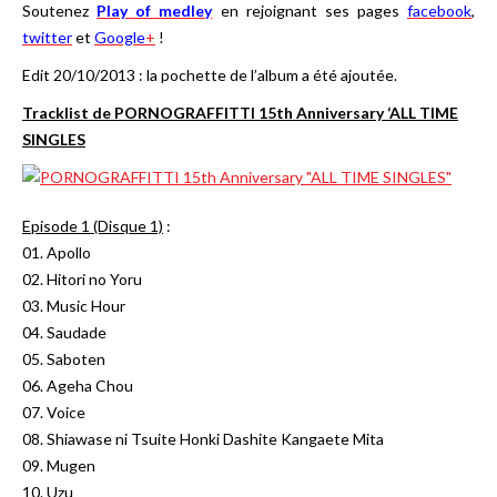
Soutenez
Play of medley
en rejoignant ses pages
facebook
,
twitter
et
Google
+
!
Edit 20/10/2013 : la pochette de l’album a été ajoutée.
Tracklist de PORNOGRAFFITTI 15th Anniversary ‘ALL TIME
SINGLES
Episode 1 (Disque 1)
:
01. Apollo
02. Hitori no Yoru
03. Music Hour
04. Saudade
05. Saboten
06. Ageha Chou
07. Voice
08. Shiawase ni Tsuite Honki Dashite Kangaete Mita
09. Mugen
10. Uzu