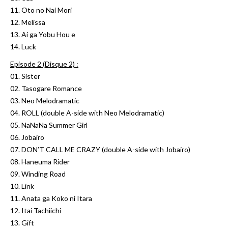
11. Oto no Nai Mori
12. Melissa
13. Ai ga Yobu Hou e
14. Luck
Episode 2 (Disque 2) :
01. Sister
02. Tasogare Romance
03. Neo Melodramatic
04. ROLL (double A-side with Neo Melodramatic)
05. NaNaNa Summer Girl
06. Jobairo
07. DON’T CALL ME CRAZY (double A-side with Jobairo)
08. Haneuma Rider
09. Winding Road
10. Link
11. Anata ga Koko ni Itara
12. Itai Tachiichi
13. Gift