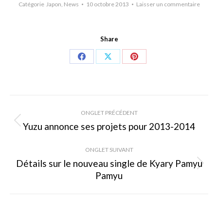
Catégorie
Japon
,
News
10 octobre 2013
Laisser un commentaire
Share
Share
Share
Share
on
on
on
Facebook
X
Pinterest
Navigation
ONGLET PRÉCÉDENT
de
Yuzu annonce ses projets pour 2013-2014
Onglet
précédent
commentaire
ONGLET SUIVANT
Détails sur le nouveau single de Kyary Pamyu
Onglet
Pamyu
suivant