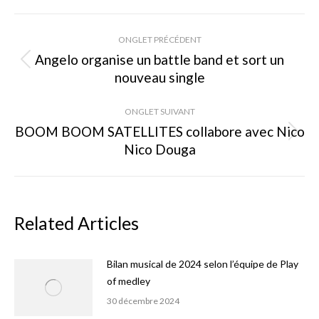
Facebook
X
Pinterest
Navigation
ONGLET PRÉCÉDENT
de
Angelo organise un battle band et sort un
Onglet
nouveau single
commentaire
précédent
ONGLET SUIVANT
BOOM BOOM SATELLITES collabore avec Nico
Onglet
Nico Douga
suivant
Related Articles
Bilan musical de 2024 selon l’équipe de Play
of medley
30 décembre 2024