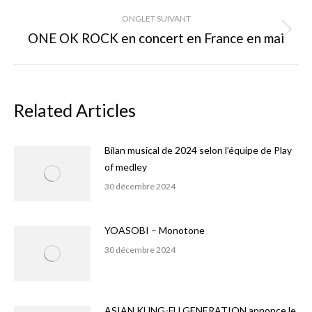
ONGLET SUIVANT
ONE OK ROCK en concert en France en mai
Onglet
suivant
Related Articles
Bilan musical de 2024 selon l’équipe de Play
of medley
30 décembre 2024
YOASOBI – Monotone
30 décembre 2024
ASIAN KUNG-FU GENERATION annonce le