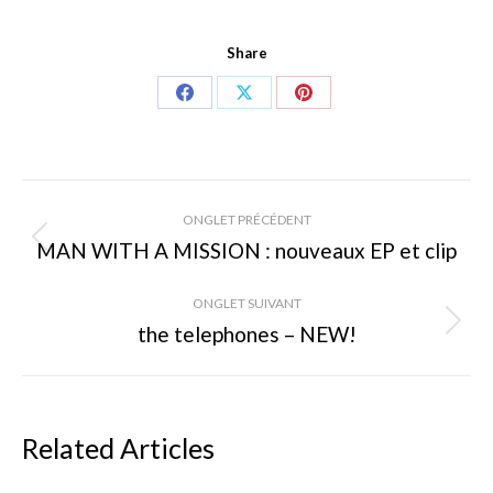
Share
Share
Share
Share
on
on
on
Facebook
X
Pinterest
Navigation
ONGLET PRÉCÉDENT
de
MAN WITH A MISSION : nouveaux EP et clip
Onglet
précédent
commentaire
ONGLET SUIVANT
the telephones – NEW!
Onglet
suivant
Related Articles