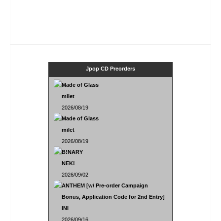
Jpop CD Preorders
Made of Glass
milet
2026/08/19
Made of Glass
milet
2026/08/19
B!NARY
NEK!
2026/09/02
ANTHEM [w/ Pre-order Campaign
Bonus, Application Code for 2nd Entry]
INI
2026/09/16