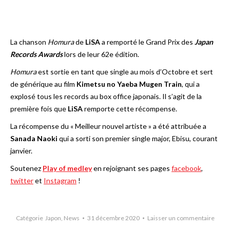
La chanson
Homura
de
LiSA
a remporté le Grand Prix des
Japan
Records Awards
lors de leur 62e édition.
Homura
est sortie en tant que single au mois d’Octobre et sert
de générique au film
Kimetsu no Yaeba Mugen Train
, qui a
explosé tous les records au box office japonais. Il s’agit de la
première fois que
LiSA
remporte cette récompense.
La récompense du « Meilleur nouvel artiste » a été attribuée a
Sanada Naoki
qui a sorti son premier single major, Ebisu, courant
janvier.
Soutenez
Play of medley
en rejoignant ses pages
facebook
,
twitter
et
Instagram
!
Catégorie
Japon
,
News
31 décembre 2020
Laisser un commentaire