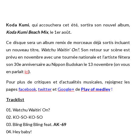
Koda Kumi
, qui accouchera cet été, sortira son nouvel album,
Koda Kumi Beach Mix
, le 1er août
.
Ce disque sera un album remix de morceaux déjà sortis incluant
un nouveau titre,
Watchu Waitin’ On?
. Son retour sur scène est
prévu en novembre avec une tournée nationale et l’artiste fêtera
son 30e anniversaire au Nippon Budokan le 13 novembre (on vous
en parlait
ici
).
Pour plus de critiques et d’actualités musicales, rejoignez les
pages
facebook
,
twitter
et
Google+
de
Play of medley
!
Tracklist
01. Watchu Waitin’ On?
02. KO-SO-KO-SO
03. Bling Bling Bling feat.
AK-69
04. Hey baby!