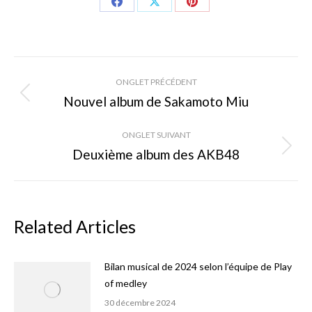
Share
Share
Share
on
on
on
Facebook
X
Pinterest
Navigation
ONGLET PRÉCÉDENT
de
Nouvel album de Sakamoto Miu
Onglet
précédent
commentaire
ONGLET SUIVANT
Deuxième album des AKB48
Onglet
suivant
Related Articles
Bilan musical de 2024 selon l’équipe de Play
of medley
30 décembre 2024