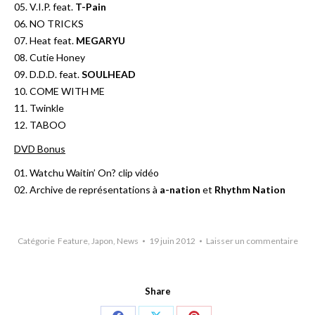
05. V.I.P. feat.
T-Pain
06. NO TRICKS
07. Heat feat.
MEGARYU
08. Cutie Honey
09. D.D.D. feat.
SOULHEAD
10. COME WITH ME
11. Twinkle
12. TABOO
DVD Bonus
01. Watchu Waitin’ On? clip vidéo
02. Archive de représentations à
a-nation
et
Rhythm Nation
Catégorie
Feature
,
Japon
,
News
19 juin 2012
Laisser un commentaire
Share