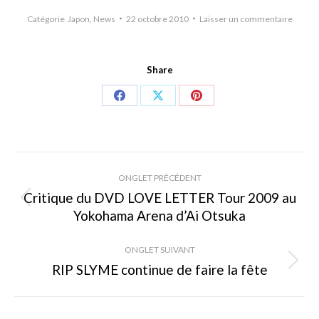
Catégorie
Japon
,
News
22 octobre 2010
Laisser un commentaire
Share
Share
Share
Share
on
on
on
Facebook
X
Pinterest
Navigation
ONGLET PRÉCÉDENT
de
Critique du DVD LOVE LETTER Tour 2009 au
Onglet
Yokohama Arena d’Ai Otsuka
commentaire
précédent
ONGLET SUIVANT
RIP SLYME continue de faire la fête
Onglet
suivant