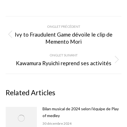
on
on
on
Facebook
X
Pinterest
Navigation
ONGLET PRÉCÉDENT
de
Ivy to Fraudulent Game dévoile le clip de
Onglet
Memento Mori
commentaire
précédent
ONGLET SUIVANT
Kawamura Ryuichi reprend ses activités
Onglet
suivant
Related Articles
Bilan musical de 2024 selon l’équipe de Play
of medley
30 décembre 2024