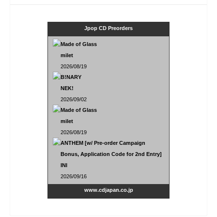
Jpop CD Preorders
Made of Glass
milet
2026/08/19
B!NARY
NEK!
2026/09/02
Made of Glass
milet
2026/08/19
ANTHEM [w/ Pre-order Campaign
Bonus, Application Code for 2nd Entry]
INI
2026/09/16
www.cdjapan.co.jp