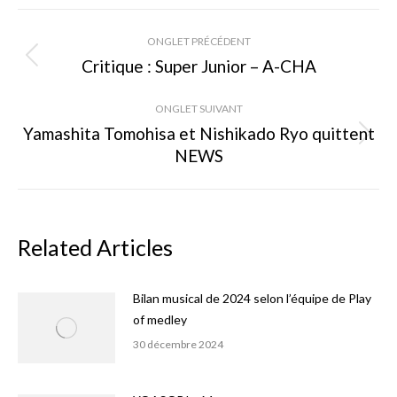
Facebook
X
Pinterest
Navigation
ONGLET PRÉCÉDENT
de
Critique : Super Junior – A-CHA
Onglet
précédent
commentaire
ONGLET SUIVANT
Yamashita Tomohisa et Nishikado Ryo quittent
Onglet
NEWS
suivant
Related Articles
Bilan musical de 2024 selon l’équipe de Play
of medley
30 décembre 2024