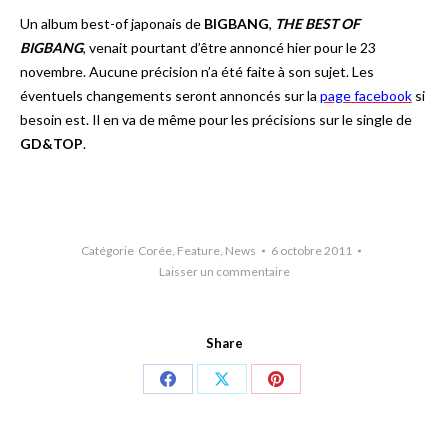
Un album best-of japonais de
BIGBANG
,
THE BEST OF
BIGBANG
, venait pourtant d’être annoncé hier pour le 23
novembre. Aucune précision n’a été faite à son sujet. Les
éventuels changements seront annoncés sur la
page facebook
si
besoin est. Il en va de même pour les précisions sur le single de
GD&TOP
.
Catégorie
Corée
,
Feature
,
News
6 octobre 2011
Laisser un commentaire
Share
Share
Share
Share
on
on
on