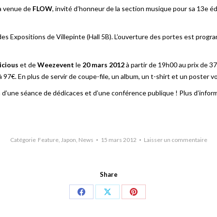
la venue de
FLOW
, invité d’honneur de la section musique pour sa 13e éd
des Expositions de Villepinte (Hall 5B). L’ouverture des portes est pro
icious
et de
Weezevent
le
20 mars 2012
à partir de 19h00 au prix de 3
 97€. En plus de servir de coupe-file, un album, un t-shirt et un poster v
on d’une séance de dédicaces et d’une conférence publique ! Plus d’infor
Catégorie
Feature
,
Japon
,
News
15 mars 2012
Laisser un commentaire
Share
Share
Share
Share
on
on
on