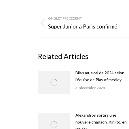
Navigation
ONGLET PRÉCÉDENT
de
Onglet
Super Junior à Paris confirmé
précédent
commentaire
Related Articles
Bilan musical de 2024 selon
l’équipe de Play of medley
30 décembre 2024
Alexandros sortira une
nouvelle chanson, Kinjito, en
janvier