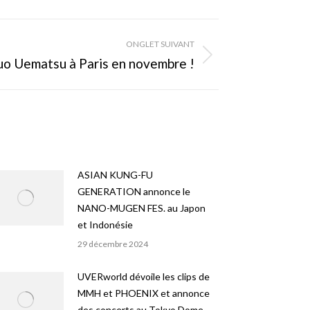
ONGLET SUIVANT
o Uematsu à Paris en novembre !
ASIAN KUNG-FU
GENERATION annonce le
NANO-MUGEN FES. au Japon
et Indonésie
29 décembre 2024
UVERworld dévoile les clips de
MMH et PHOENIX et annonce
des concerts au Tokyo Dome