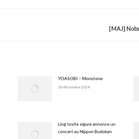
Facebook
X
Pinterest
Onglet
[MAJ] Nobu
suivant
YOASOBI – Monotone
30 décembre 2024
Ling tosite sigure annonce un
concert au Nippon Budokan