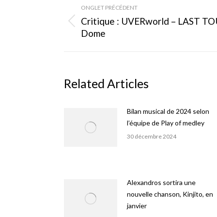
ONGLET PRÉCÉDENT
de
Critique : UVERworld – LAST T
Onglet
Dome
commentaire
précédent
Related Articles
Bilan musical de 2024 selon
l’équipe de Play of medley
30 décembre 2024
Alexandros sortira une
nouvelle chanson, Kinjito, en
janvier