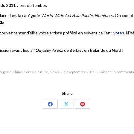
ds 2011
vient de tomber.
lace dans la catégorie
World Wide Act Asia Pacific Nominees
. On compt
Sia
.
uvez tenter d’élire votre artiste préféré en suivant ce lien :
votes
. N’h
sion ayant lieu à l’
Odyssey Arena
de Belfast en Irelande du Nord !
tégorie
Chine
,
Corée
,
Feature
,
News
19 septembre 2011
Laisser un commenta
Share
Share
Share
Share
on
on
on
Facebook
X
Pinterest