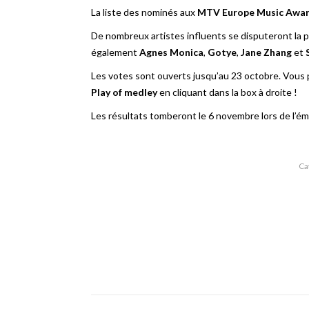
La liste des nominés aux
MTV Europe Music Awar
De nombreux artistes influents se disputeront la p
également
Agnes Monica
,
Gotye
,
Jane Zhang
et
Les votes sont ouverts jusqu’au 23 octobre. Vous po
Play of medley
en cliquant dans la box à droite !
Les résultats tomberont le 6 novembre lors de l’émis
Ca
Navigation