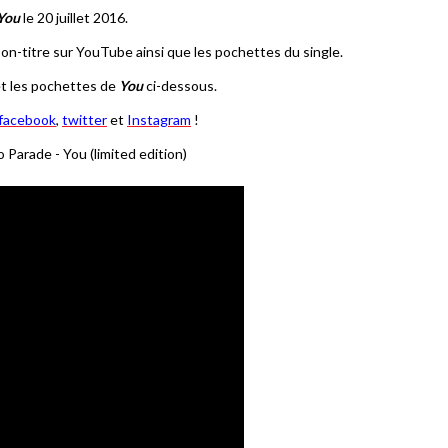
You
le 20 juillet 2016.
nson-titre sur YouTube ainsi que les pochettes du single.
t les pochettes de
You
ci-dessous.
facebook
,
twitter
et
Instagram
!