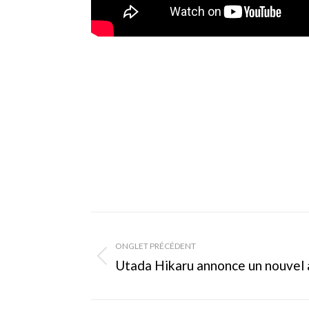
Navigation
de
ONGLET PRÉCÉDENT
Onglet
Utada Hikaru annonce un nouvel
commentaire
précédent