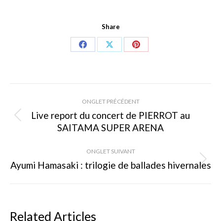
Share
Share
Share
Share
on
on
on
Facebook
X
Pinterest
Navigation
ONGLET PRÉCÉDENT
de
Live report du concert de PIERROT au
Onglet
SAITAMA SUPER ARENA
commentaire
précédent
ONGLET SUIVANT
Ayumi Hamasaki : trilogie de ballades hivernales
Onglet
suivant
Related Articles