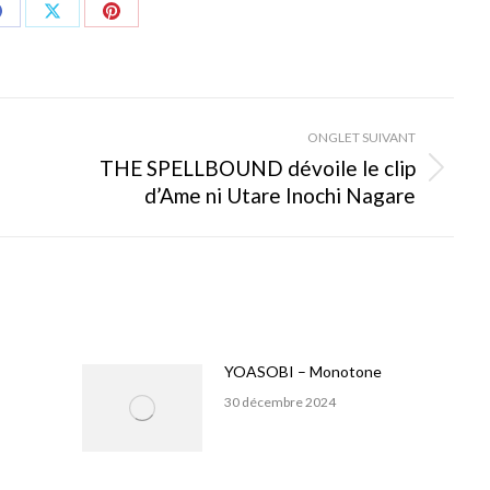
hare
Share
Share
on
on
on
Facebook
X
Pinterest
ONGLET SUIVANT
THE SPELLBOUND dévoile le clip
Onglet
d’Ame ni Utare Inochi Nagare
suivant
YOASOBI – Monotone
30 décembre 2024