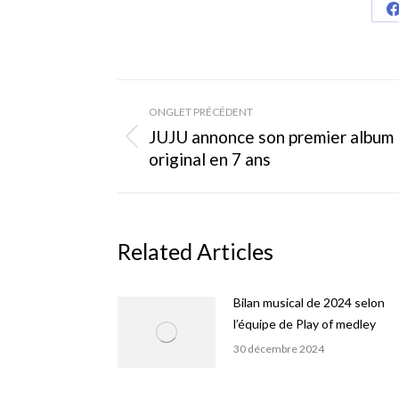
S
Navigation
ONGLET PRÉCÉDENT
de
JUJU annonce son premier album
Onglet
original en 7 ans
commentaire
précédent
Related Articles
Bilan musical de 2024 selon
l’équipe de Play of medley
30 décembre 2024