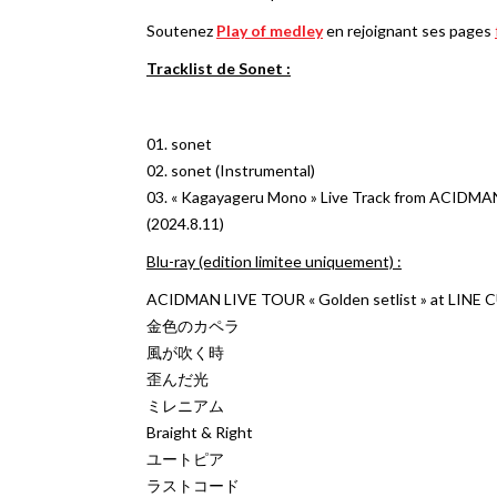
Soutenez
Play of medley
en rejoignant ses pages
Tracklist de Sonet :
01. sonet
02. sonet (Instrumental)
03. « Kagayageru Mono » Live Track from ACIDMA
(2024.8.11)
Blu-ray (edition limitee uniquement) :
ACIDMAN LIVE TOUR « Golden setlist » at LINE 
金色のカペラ
風が吹く時
歪んだ光
ミレニアム
Braight & Right
ユートピア
ラストコード