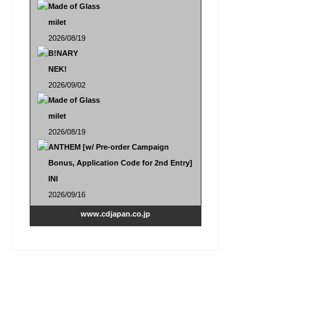
Made of Glass
milet
2026/08/19
B!NARY
NEK!
2026/09/02
Made of Glass
milet
2026/08/19
ANTHEM [w/ Pre-order Campaign
Bonus, Application Code for 2nd Entry]
INI
2026/09/16
www.cdjapan.co.jp