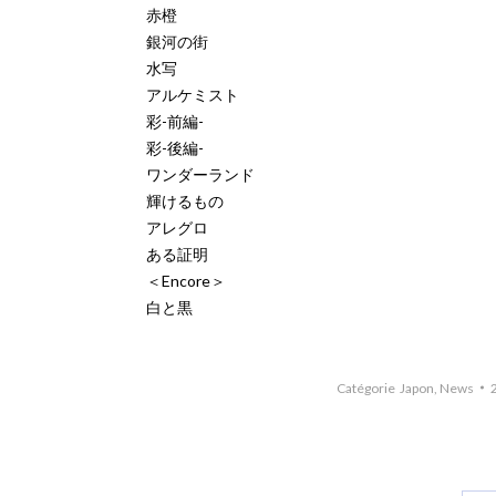
赤橙
銀河の街
水写
アルケミスト
彩-前編-
彩-後編-
ワンダーランド
輝けるもの
アレグロ
ある証明
＜Encore＞
白と黒
Catégorie
Japon
,
News