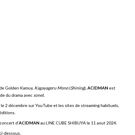
on de Golden Kamuy,
Kagayageru Mono
(
Shining
),
ACIDMAN
est
sode du drama avec
sonet
.
 le 2 décembre sur YouTube et les sites de streaming habituels,
éditions.
 concert d’
ACIDMAN
au LINE CUBE SHIBUYA le 11 aout 2024.
ci-dessous.