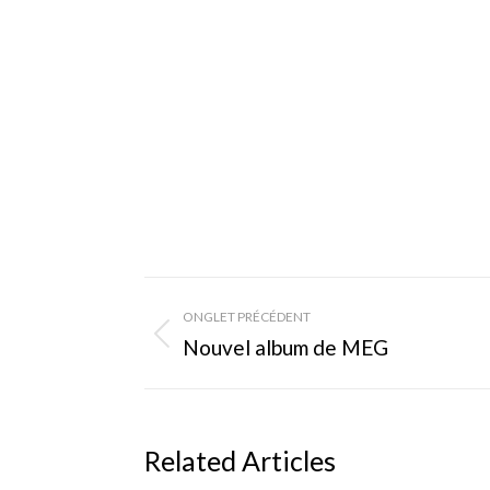
Navigation
ONGLET PRÉCÉDENT
de
Onglet
Nouvel album de MEG
précédent
commentaire
Related Articles