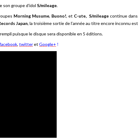
de son groupe d’idol
S/mileage
.
groupes
Morning Musume
,
Buono!
, et
C-ute,
S/mileage
continue dans 
Records Japan
, la troisième sortie de l’année au titre encore inconnu es
rempli puisque le disque sera disponible en 5 éditions.
facebook
,
twitter
et
Google+
!