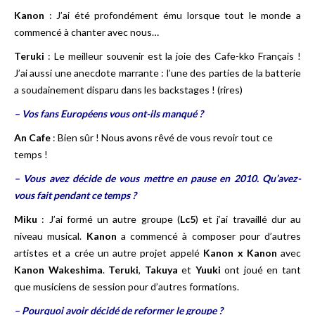
Kanon
: J’ai été profondément ému lorsque tout le monde a
commencé à chanter avec nous…
Teruki
: Le meilleur souvenir est la joie des Cafe-kko Français !
J’ai aussi une anecdote marrante : l’une des parties de la batterie
a soudainement disparu dans les backstages ! (rires)
– Vos fans Européens vous ont-ils manqué ?
An Cafe
: Bien sûr ! Nous avons rêvé de vous revoir tout ce
temps !
– Vous avez décide de vous mettre en pause en 2010. Qu’avez-
vous fait pendant ce temps ?
Miku
: J’ai formé un autre groupe (
Lc5
) et j’ai travaillé dur au
niveau musical.
Kanon
a commencé à composer pour d’autres
artistes et a crée un autre projet appelé
Kanon x Kanon
avec
Kanon Wakeshima
.
Teruki
,
Takuya
et
Yuuki
ont joué en tant
que musiciens de session pour d’autres formations.
– Pourquoi avoir décidé de reformer le groupe ?