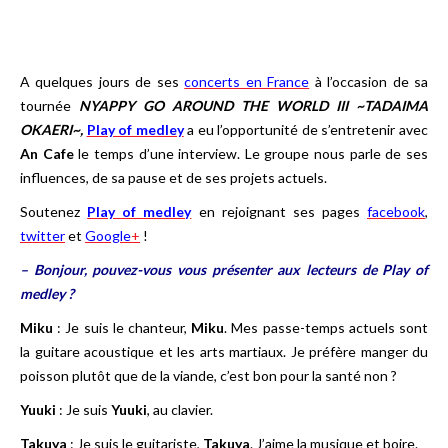
A quelques jours de ses
concerts en France
à l’occasion de sa
tournée
NYAPPY GO AROUND THE WORLD III ~TADAIMA
OKAERI~,
Play of medley
a eu l’opportunité de s’entretenir avec
An Cafe
le temps d’une interview. Le groupe nous parle de ses
influences, de sa pause et de ses projets actuels.
Soutenez
Play of medley
en rejoignant ses pages
facebook
,
twitter
et
Google
+
!
– Bonjour, pouvez-vous vous présenter aux lecteurs de Play of
medley ?
Miku
: Je suis le chanteur,
Miku
. Mes passe-temps actuels sont
la guitare acoustique et les arts martiaux. Je préfère manger du
poisson plutôt que de la viande, c’est bon pour la santé non ?
Yuuki
: Je suis
Yuuki
, au clavier.
Takuya
: Je suis le guitariste,
Takuya
. J’aime la musique et boire.