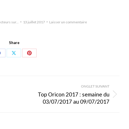
cteurs sur...
13 juillet 2017
Laisser un commentaire
Share
hare
Share
Share
on
on
on
Facebook
X
Pinterest
ONGLET SUIVANT
Top Oricon 2017 : semaine du
Onglet
03/07/2017 au 09/07/2017
suivant