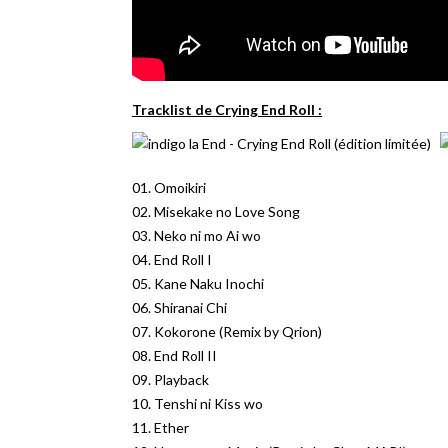
Tracklist de Crying End Roll :
01. Omoikiri
02. Misekake no Love Song
03. Neko ni mo Ai wo
04. End Roll I
05. Kane Naku Inochi
06. Shiranai Chi
07. Kokorone (Remix by Qrion)
08. End Roll II
09. Playback
10. Tenshi ni Kiss wo
11. Ether