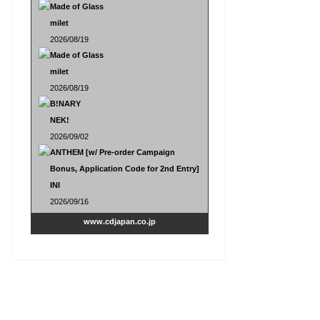
Made of Glass
milet
2026/08/19
Made of Glass
milet
2026/08/19
B!NARY
NEK!
2026/09/02
ANTHEM [w/ Pre-order Campaign
Bonus, Application Code for 2nd Entry]
INI
2026/09/16
www.cdjapan.co.jp