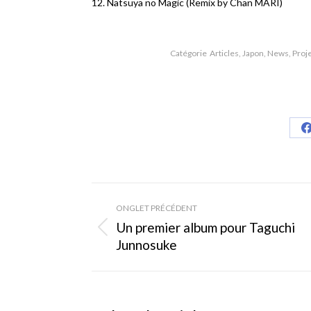
12. Natsuya no Magic (Remix by Chan MARI)
Catégorie
Articles
,
Japon
,
News
,
Proje
S
Navigation
ONGLET PRÉCÉDENT
de
Un premier album pour Taguchi
Onglet
Junnosuke
commentaire
précédent