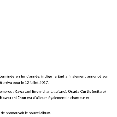
erminée en fin d’année,
indigo la End
a finalement annoncé son
ll
prévu pour le 12 juillet 2017.
embres :
Kawatani Enon
(chant, guitare),
Osada Curtis
(guitare),
Kawatani Enon
est d’ailleurs également le chanteur et
in de promouvoir le nouvel album.