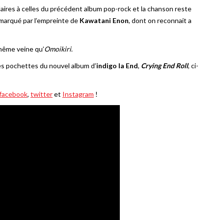
aires à celles du précédent album pop-rock et la chanson reste
 marqué par l’empreinte de
Kawatani Enon
, dont on reconnait a
 même veine qu’
Omoikiri
.
 les pochettes du nouvel album d’
indigo la End
,
Crying End Roll
, ci-
facebook
,
twitter
et
Instagram
!