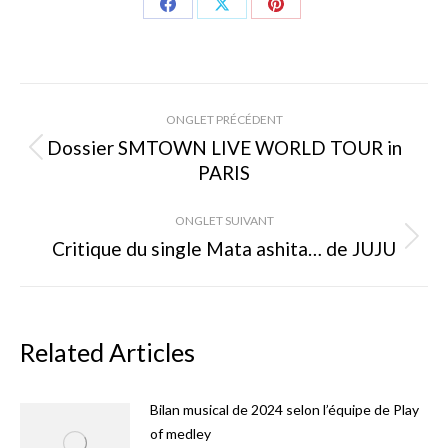
Share
Share
Share
on
on
on
Facebook
X
Pinterest
Navigation
ONGLET PRÉCÉDENT
de
Dossier SMTOWN LIVE WORLD TOUR in
Onglet
PARIS
commentaire
précédent
ONGLET SUIVANT
Critique du single Mata ashita… de JUJU
Onglet
suivant
Related Articles
Bilan musical de 2024 selon l’équipe de Play
of medley