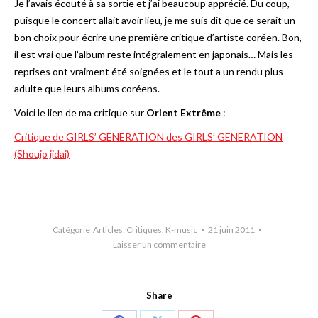
Je l’avais écouté à sa sortie et j’ai beaucoup apprécié. Du coup,
puisque le concert allait avoir lieu, je me suis dit que ce serait un
bon choix pour écrire une première critique d’artiste coréen. Bon,
il est vrai que l’album reste intégralement en japonais… Mais les
reprises ont vraiment été soignées et le tout a un rendu plus
adulte que leurs albums coréens.
Voici le lien de ma critique sur
Orient Extrême
:
Critique de GIRLS’ GENERATION des GIRLS’ GENERATION
(Shoujo jidai)
Catégorie
Articles
,
Critiques
,
K-music
21 juin 2011
Laisser un commentaire
Share