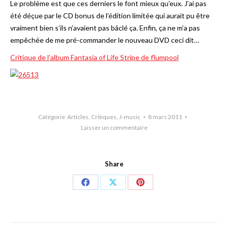
Le problème est que ces derniers le font mieux qu’eux. J’ai pas
été déçue par le CD bonus de l’édition limitée qui aurait pu être
vraiment bien s’ils n’avaient pas bâclé ça. Enfin, ça ne m’a pas
empêchée de me pré-commander le nouveau DVD ceci dit…
Critique de l’album Fantasia of Life Stripe de flumpool
Catégorie
Articles
,
Critiques
,
J-music
8 mars 2011
Laisser un commentaire
Share
Share
Share
Share
on
on
on
Facebook
X
Pinterest