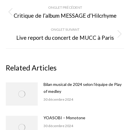
Navigation
ONGLET PRÉCÉDENT
de
Critique de l’album MESSAGE d’Hilcrhyme
Onglet
précédent
commentaire
ONGLET SUIVANT
Live report du concert de MUCC à Paris
Onglet
suivant
Related Articles
Bilan musical de 2024 selon l’équipe de Play
of medley
30 décembre 2024
YOASOBI – Monotone
30 décembre 2024