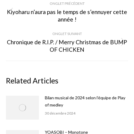
ONGLET PRÉCÉDENT
de
Kiyoharu n’aura pas le temps de s’ennuyer cette
Onglet
année !
commentaire
précédent
ONGLET SUIVANT
Chronique de R.I.P. / Merry Christmas de BUMP
Onglet
OF CHICKEN
suivant
Related Articles
Bilan musical de 2024 selon l’équipe de Play
of medley
30 décembre 2024
YOASOBI – Monotone