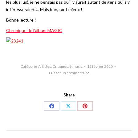
les plus lus), je ne pensais pas qu’il y aurait autant de gens qui s’y
intéresseraient… Mais bon, tant mieux !
Bonne lecture !
Chronique de l’album MAGIC
Catégorie
Articles
,
Critiques
,
J-music
11 février 2010
Laisser un commentaire
Share
Share
Share
Share
on
on
on
Facebook
X
Pinterest
Navigation